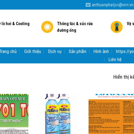
anthuanphatjsc@vnn.vn
 lò hơi & Cooling
Thông tắc & súc rửa
Vệ 
đường ống
Trang chủ
Giới thiệu
Dịch vụ
Sản phẩm
Hình ảnh
https://
Liên hệ
Hiển thị k