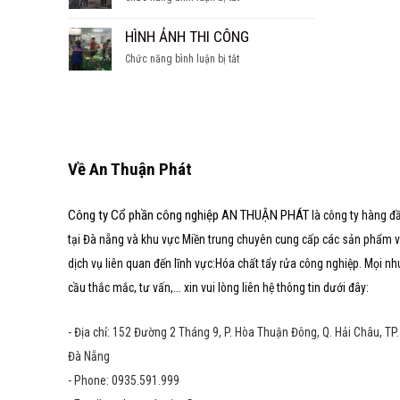
SÚC
hầm
CÁC
TẨY
nước
DẠNG
HÌNH ẢNH THI CÔNG
LÒ
ngọt
LÒ
HƠI
ở
Chức năng bình luận bị tắt
HƠI
HÌNH
ẢNH
THI
CÔNG
Về An Thuận Phát
Công ty Cổ phần công nghiệp AN THUẬN PHÁT
là công ty hàng đ
tại Đà nẵng và khu vực Miền trung chuyên cung cấp các sản phẩm 
dịch vụ liên quan đến lĩnh vực:Hóa chất tẩy rửa công nghiệp. Mọi nh
cầu thắc mắc, tư vấn,... xin vui lòng liên hệ thông tin dưới đây:
- Địa chỉ: 152 Đường 2 Tháng 9, P. Hòa Thuận Đông, Q. Hải Châu, TP.
Đà Nẵng
- Phone: 0935.591.999