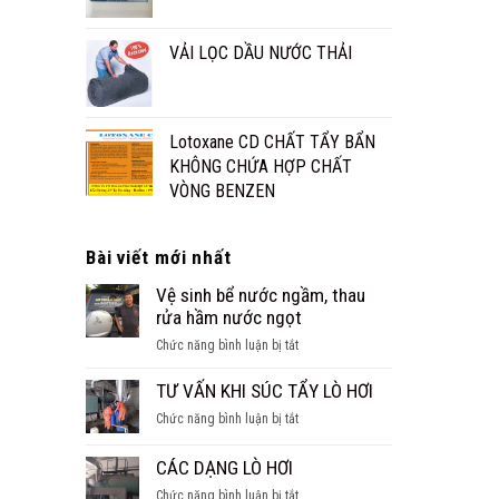
VẢI LỌC DẦU NƯỚC THẢI
Lotoxane CD CHẤT TẨY BẨN
KHÔNG CHỨA HỢP CHẤT
VÒNG BENZEN
Bài viết mới nhất
Vệ sinh bể nước ngầm, thau
rửa hầm nước ngọt
ở
Chức năng bình luận bị tắt
Vệ
sinh
TƯ VẤN KHI SÚC TẨY LÒ HƠI
bể
ở
Chức năng bình luận bị tắt
nước
TƯ
ngầm,
VẤN
CÁC DẠNG LÒ HƠI
thau
KHI
rửa
ở
Chức năng bình luận bị tắt