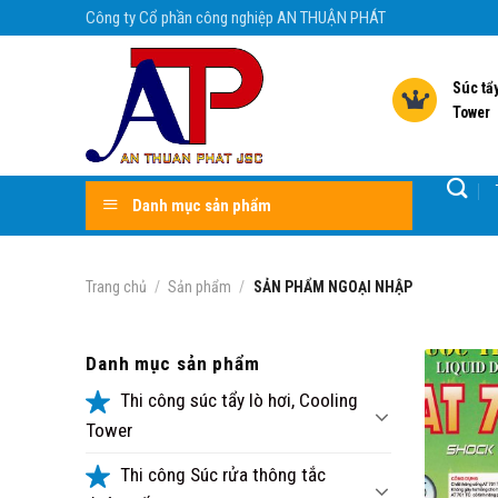
Skip
Công ty Cổ phần công nghiệp AN THUẬN PHÁT
to
content
Súc tẩy
Tower
Danh mục sản phẩm
Trang chủ
/
Sản phẩm
/
SẢN PHẨM NGOẠI NHẬP
Danh mục sản phẩm
Thi công súc tẩy lò hơi, Cooling
Tower
Thi công Súc rửa thông tắc