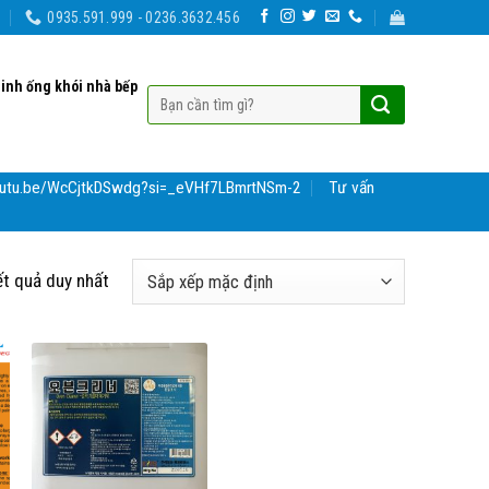
0935.591.999 - 0236.3632.456
sinh ống khói nhà bếp
youtu.be/WcCjtkDSwdg?si=_eVHf7LBmrtNSm-2
Tư vấn
ết quả duy nhất