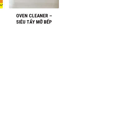
+
OVEN CLEANER –
SIÊU TẨY MỠ BẾP