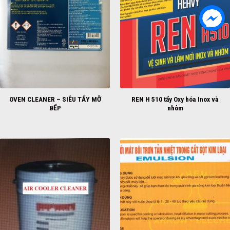
OVEN CLEANER – SIÊU TẨY MỠ
REN H 510 tẩy Oxy hóa Inox và
BẾP
nhôm