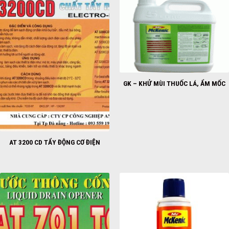
GK – KHỬ MÙI THUỐC LÁ, ẨM MỐC
AT 3200 CD TẨY ĐỘNG CƠ ĐIỆN