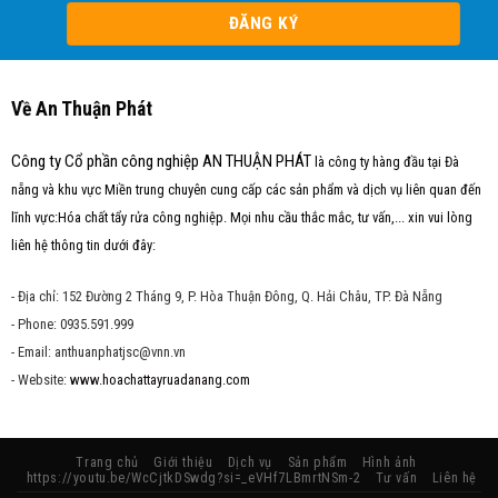
Về An Thuận Phát
Công ty Cổ phần công nghiệp AN THUẬN PHÁT
là công ty hàng đầu tại Đà
nẵng và khu vực Miền trung chuyên cung cấp các sản phẩm và dịch vụ liên quan đến
lĩnh vực:Hóa chất tẩy rửa công nghiệp. Mọi nhu cầu thắc mắc, tư vấn,... xin vui lòng
liên hệ thông tin dưới đây:
- Địa chỉ: 152 Đường 2 Tháng 9, P. Hòa Thuận Đông, Q. Hải Châu, TP. Đà Nẵng
- Phone: 0935.591.999
- Email: anthuanphatjsc@vnn.vn
- Website:
www.hoachattayruadanang.com
Trang chủ
Giới thiệu
Dịch vụ
Sản phẩm
Hình ảnh
https://youtu.be/WcCjtkDSwdg?si=_eVHf7LBmrtNSm-2
Tư vấn
Liên hệ