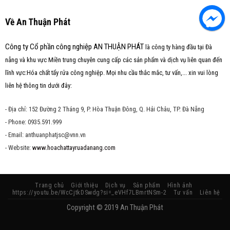
Về An Thuận Phát
Công ty Cổ phần công nghiệp AN THUẬN PHÁT
là công ty hàng đầu tại Đà
nẵng và khu vực Miền trung chuyên cung cấp các sản phẩm và dịch vụ liên quan đến
lĩnh vực:Hóa chất tẩy rửa công nghiệp. Mọi nhu cầu thắc mắc, tư vấn,... xin vui lòng
liên hệ thông tin dưới đây:
- Địa chỉ: 152 Đường 2 Tháng 9, P. Hòa Thuận Đông, Q. Hải Châu, TP. Đà Nẵng
- Phone: 0935.591.999
- Email: anthuanphatjsc@vnn.vn
- Website:
www.hoachattayruadanang.com
Trang chủ
Giới thiệu
Dịch vụ
Sản phẩm
Hình ảnh
https://youtu.be/WcCjtkDSwdg?si=_eVHf7LBmrtNSm-2
Tư vấn
Liên hệ
Copyright © 2019 An Thuận Phát