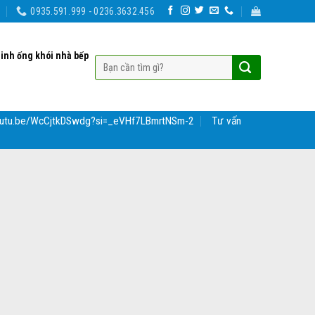
0935.591.999 - 0236.3632.456
sinh ống khói nhà bếp
youtu.be/WcCjtkDSwdg?si=_eVHf7LBmrtNSm-2
Tư vấn