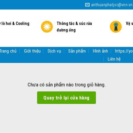
anthuanphatjsc@vnn.vn
 lò hơi & Cooling
Thông tắc & súc rửa
Vệ 
đường ống
Trang chủ
Giới thiệu
Dịch vụ
Sản phẩm
Hình ảnh
https://
Liên hệ
Chưa có sản phẩm nào trong giỏ hàng.
Quay trở lại cửa hàng