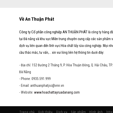
Về An Thuận Phát
Công ty Cổ phần công nghiệp AN THUẬN PHÁT
là công ty hàng đ
tại Đà nẵng và khu vực Miền trung chuyên cung cấp các sản phẩm 
dịch vụ liên quan đến lĩnh vực:Hóa chất tẩy rửa công nghiệp. Mọi nh
cầu thắc mắc, tư vấn,... xin vui lòng liên hệ thông tin dưới đây:
- Địa chỉ: 152 Đường 2 Tháng 9, P. Hòa Thuận Đông, Q. Hải Châu, TP.
Đà Nẵng
- Phone: 0935.591.999
- Email: anthuanphatjsc@vnn.vn
- Website:
www.hoachattayruadanang.com
Trang chủ
Giới thiệu
Dịch vụ
Sản phẩm
Hình ảnh
htt