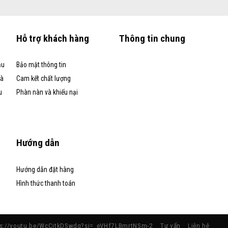
Hỗ trợ khách hàng
Thông tin chung
ầu
Bảo mật thông tin
và
Cam kết chất lượng
u
Phàn nàn và khiếu nại
Hướng dẫn
Hướng dẫn đặt hàng
Hình thức thanh toán
ps://youtu.be/WcCjtkDSwdg?si=_eVHf7LBmrtNSm-2
Tư vấn
Liên hệ