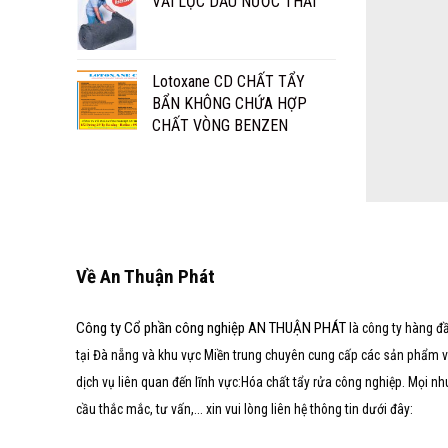
VẢI LỌC DẦU NƯỚC THẢI
Lotoxane CD CHẤT TẨY
BẨN KHÔNG CHỨA HỢP
CHẤT VÒNG BENZEN
Về An Thuận Phát
Công ty Cổ phần công nghiệp AN THUẬN PHÁT
là công ty hàng đ
tại Đà nẵng và khu vực Miền trung chuyên cung cấp các sản phẩm 
dịch vụ liên quan đến lĩnh vực:Hóa chất tẩy rửa công nghiệp. Mọi nh
cầu thắc mắc, tư vấn,... xin vui lòng liên hệ thông tin dưới đây: