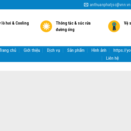
anthuanphatjsc@vnn.vn
 lò hơi & Cooling
Thông tắc & súc rửa
Vệ 
đường ống
Trang chủ
Giới thiệu
Dịch vụ
Sản phẩm
Hình ảnh
https://
Liên hệ