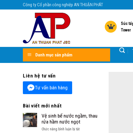
Skip
Công ty Cổ phần công nghiệp AN THUẬN PHÁT
to
content
Súc tẩy
Tower
Danh mục sản phẩm
Liên hệ tư vấn
Tư vấn bán hàng
Bài viết mới nhất
Vệ sinh bể nước ngầm, thau
rửa hầm nước ngọt
ở
Chức năng bình luận bị tắt