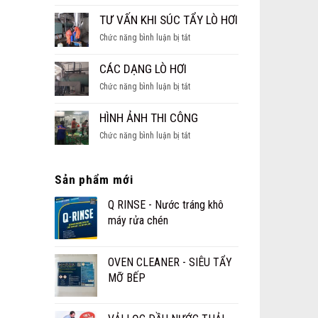
Vệ
sinh
TƯ VẤN KHI SÚC TẨY LÒ HƠI
bể
ở
Chức năng bình luận bị tắt
nước
TƯ
ngầm,
VẤN
CÁC DẠNG LÒ HƠI
thau
KHI
rửa
ở
Chức năng bình luận bị tắt
SÚC
hầm
CÁC
TẨY
nước
DẠNG
HÌNH ẢNH THI CÔNG
LÒ
ngọt
LÒ
HƠI
ở
Chức năng bình luận bị tắt
HƠI
HÌNH
ẢNH
THI
Sản phẩm mới
CÔNG
Q RINSE - Nước tráng khô
máy rửa chén
OVEN CLEANER - SIÊU TẨY
MỠ BẾP