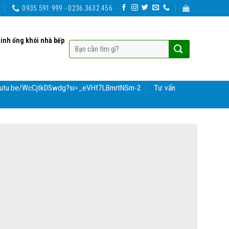
0935.591.999 - 0236.3632.456
sinh ống khói nhà bếp
youtu.be/WcCjtkDSwdg?si=_eVHf7LBmrtNSm-2
Tư vấn