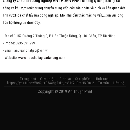
Công ty Cổ phần công nghiệp AN THUẬN PHÁT
là công ty hàng đầu tại Đà
nẵng và khu vực Miền trung chuyên cung cấp các sản phẩm và dịch vụ liên quan đến
lĩnh vực:Hóa chất tẩy rửa công nghiệp. Mọi nhu cầu thắc mắc, tư vấn,... xin vui lòng
liên hệ thông tin dưới đây:
- Địa chỉ: 152 Đường 2 Tháng 9, P. Hòa Thuận Đông, Q. Hải Châu, TP. Đà Nẵng
- Phone: 0935.591.999
- Email: anthuanphatjsc@vnn.vn
- Website:
www.hoachattayruadanang.com
Trang chủ
Giới thiệu
Dịch vụ
Sản phẩm
Hình ảnh
https://youtu.be/WcCjtkDSwdg?si=_eVHf7LBmrtNSm-2
Tư vấn
Liên hệ
Copyright © 2019 An Thuận Phát