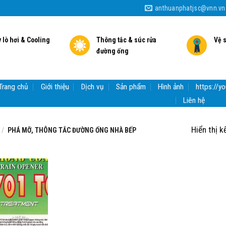
anthuanphatjsc@vnn.vn
 lò hơi & Cooling
Thông tắc & súc rửa
Vệ 
đường ống
Trang chủ
Giới thiệu
Dịch vụ
Sản phẩm
Hình ảnh
https://
Liên hệ
Hiển thị k
/
PHÁ MỠ, THÔNG TẮC ĐƯỜNG ỐNG NHÀ BẾP