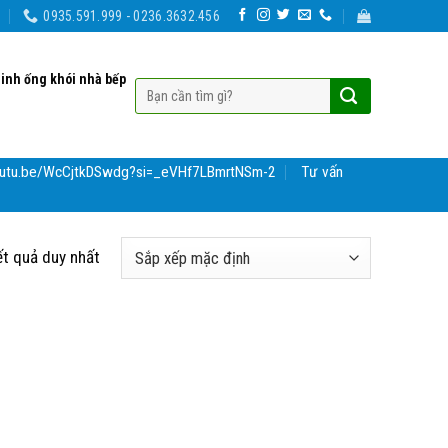
0935.591.999 - 0236.3632.456
sinh ống khói nhà bếp
youtu.be/WcCjtkDSwdg?si=_eVHf7LBmrtNSm-2
Tư vấn
ết quả duy nhất