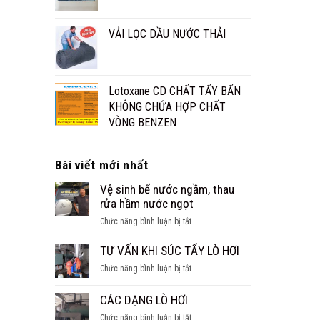
VẢI LỌC DẦU NƯỚC THẢI
Lotoxane CD CHẤT TẨY BẨN
KHÔNG CHỨA HỢP CHẤT
VÒNG BENZEN
Bài viết mới nhất
Vệ sinh bể nước ngầm, thau
rửa hầm nước ngọt
ở
Chức năng bình luận bị tắt
Vệ
sinh
TƯ VẤN KHI SÚC TẨY LÒ HƠI
bể
ở
Chức năng bình luận bị tắt
nước
TƯ
ngầm,
VẤN
CÁC DẠNG LÒ HƠI
thau
KHI
rửa
ở
Chức năng bình luận bị tắt