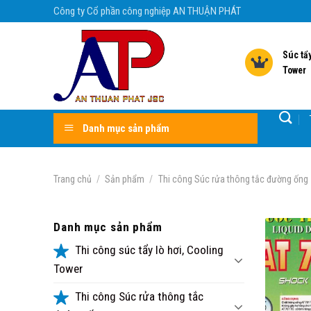
Skip
Công ty Cổ phần công nghiệp AN THUẬN PHÁT
to
content
Súc tẩy
Tower
Danh mục sản phẩm
Trang chủ
/
Sản phẩm
/
Thi công Súc rửa thông tắc đường ống
Danh mục sản phẩm
Thi công súc tẩy lò hơi, Cooling
Tower
Thi công Súc rửa thông tắc