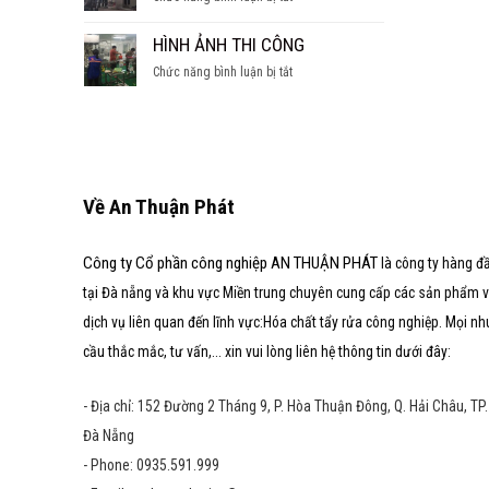
SÚC
hầm
CÁC
TẨY
nước
DẠNG
HÌNH ẢNH THI CÔNG
LÒ
ngọt
LÒ
HƠI
ở
Chức năng bình luận bị tắt
HƠI
HÌNH
ẢNH
THI
CÔNG
Về An Thuận Phát
Công ty Cổ phần công nghiệp AN THUẬN PHÁT
là công ty hàng đ
tại Đà nẵng và khu vực Miền trung chuyên cung cấp các sản phẩm 
dịch vụ liên quan đến lĩnh vực:Hóa chất tẩy rửa công nghiệp. Mọi nh
cầu thắc mắc, tư vấn,... xin vui lòng liên hệ thông tin dưới đây:
- Địa chỉ: 152 Đường 2 Tháng 9, P. Hòa Thuận Đông, Q. Hải Châu, TP.
Đà Nẵng
- Phone: 0935.591.999