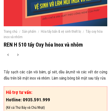
Trang chủ
/
Sản phẩm
/
Hóa tẩy bẩn & vệ sinh thiết bị
/
Tẩy oxy hóa
inox và nhôm
REN H 510 tẩy Oxy hóa Inox và nhôm
Tẩy sạch các cặn vôi bám, gỉ sét, dầu ăn,mỡ và các vết dơ cứng
đầu trên bề mặt inox và nhôm. Làm sáng bóng bề mặt sau tẩy rửa.
Hỗ trợ tư vấn:
Hotline: 0935.591.999
(Kể cả Thứ Bảy và Chủ Nhật)