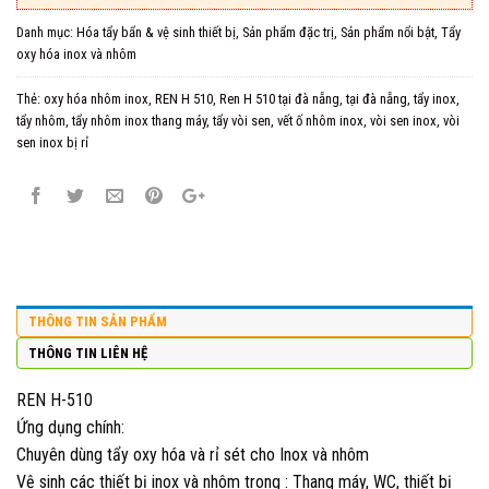
Danh mục:
Hóa tẩy bẩn & vệ sinh thiết bị
,
Sản phẩm đặc trị
,
Sản phẩm nổi bật
,
Tẩy
oxy hóa inox và nhôm
Thẻ:
oxy hóa nhôm inox
,
REN H 510
,
Ren H 510 tại đà nẵng
,
tại đà nẵng
,
tẩy inox
,
tẩy nhôm
,
tẩy nhôm inox thang máy
,
tẩy vòi sen
,
vết ố nhôm inox
,
vòi sen inox
,
vòi
sen inox bị rỉ
THÔNG TIN SẢN PHẨM
THÔNG TIN LIÊN HỆ
REN H-510
Ứng dụng chính:
Chuyên dùng tẩy oxy hóa và rỉ sét cho Inox và nhôm
Vệ sinh các thiết bị inox và nhôm trong : Thang máy, WC, thiết bị