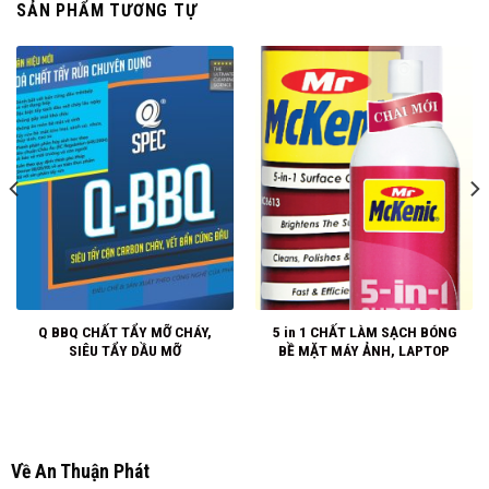
SẢN PHẨM TƯƠNG TỰ
Q BBQ CHẤT TẨY MỠ CHÁY,
5 in 1 CHẤT LÀM SẠCH BÓNG
SIÊU TẨY DẦU MỠ
BỀ MẶT MÁY ẢNH, LAPTOP
Về An Thuận Phát