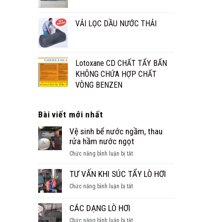
VẢI LỌC DẦU NƯỚC THẢI
Lotoxane CD CHẤT TẨY BẨN
KHÔNG CHỨA HỢP CHẤT
VÒNG BENZEN
Bài viết mới nhất
Vệ sinh bể nước ngầm, thau
rửa hầm nước ngọt
ở
Chức năng bình luận bị tắt
Vệ
sinh
TƯ VẤN KHI SÚC TẨY LÒ HƠI
bể
ở
Chức năng bình luận bị tắt
nước
TƯ
ngầm,
VẤN
CÁC DẠNG LÒ HƠI
thau
KHI
rửa
ở
Chức năng bình luận bị tắt