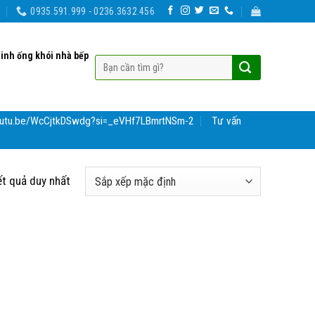
0935.591.999 - 0236.3632.456
sinh ống khói nhà bếp
youtu.be/WcCjtkDSwdg?si=_eVHf7LBmrtNSm-2
Tư vấn
ết quả duy nhất