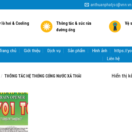
anthuanphatjsc@vnn.vn
 lò hơi & Cooling
Thông tắc & súc rửa
Vệ 
đường ống
Trang chủ
Giới thiệu
Dịch vụ
Sản phẩm
Hình ảnh
https://
Liên hệ
Hiển thị k
/
THÔNG TẮC HỆ THỐNG CỐNG NƯỚC XẢ THẢI