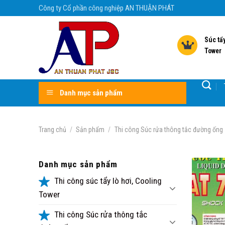
Skip
Công ty Cổ phần công nghiệp AN THUẬN PHÁT
to
content
Súc tẩy
Tower
Danh mục sản phẩm
Trang chủ
/
Sản phẩm
/
Thi công Súc rửa thông tắc đường ống
Danh mục sản phẩm
Thi công súc tẩy lò hơi, Cooling
Tower
Thi công Súc rửa thông tắc