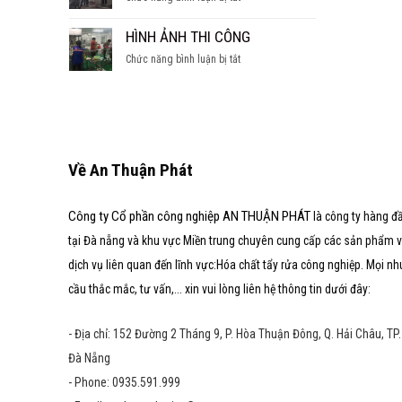
SÚC
hầm
CÁC
TẨY
nước
DẠNG
HÌNH ẢNH THI CÔNG
LÒ
ngọt
LÒ
HƠI
ở
Chức năng bình luận bị tắt
HƠI
HÌNH
ẢNH
THI
CÔNG
Về An Thuận Phát
Công ty Cổ phần công nghiệp AN THUẬN PHÁT
là công ty hàng đ
tại Đà nẵng và khu vực Miền trung chuyên cung cấp các sản phẩm 
dịch vụ liên quan đến lĩnh vực:Hóa chất tẩy rửa công nghiệp. Mọi nh
cầu thắc mắc, tư vấn,... xin vui lòng liên hệ thông tin dưới đây:
- Địa chỉ: 152 Đường 2 Tháng 9, P. Hòa Thuận Đông, Q. Hải Châu, TP.
Đà Nẵng
- Phone: 0935.591.999