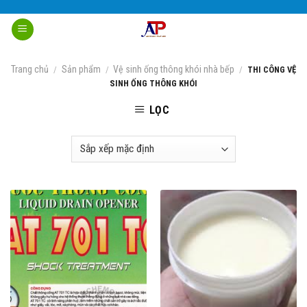
Skip
to
content
Trang chủ
Sản phẩm
Vệ sinh ống thông khói nhà bếp
/
/
/
THI CÔNG VỆ
SINH ỐNG THÔNG KHÓI
LỌC