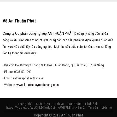
Về An Thuận Phát
Công ty Cổ phần công nghiệp AN THUẬN PHÁT
là công ty hàng đầu tại Đà
nẵng và khu vực Miền trung chuyên cung cấp các sản phẩm và dịch vụ liên quan đến
lĩnh vực:Hóa chất tẩy rửa công nghiệp. Mọi nhu cầu thắc mắc, tư vấn,... xin vui lòng
liên hệ thông tin dưới đây:
- Địa chỉ: 152 Đường 2 Tháng 9, P. Hòa Thuận Đông, Q. Hải Châu, TP. Đà Nẵng
- Phone: 0935.591.999
- Email: anthuanphatjsc@vnn.vn
- Website:
www.hoachattayruadanang.com
Trang chủ
Giới thiệu
Dịch vụ
Sản phẩm
Hình ảnh
https://youtu.be/WcCjtkDSwdg?si=_eVHf7LBmrtNSm-2
Tư vấn
Liên hệ
Copyright © 2019 An Thuận Phát