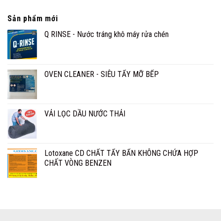
ẢNH
THI
Sản phẩm mới
CÔNG
Q RINSE - Nước tráng khô máy rửa chén
OVEN CLEANER - SIÊU TẨY MỠ BẾP
VẢI LỌC DẦU NƯỚC THẢI
Lotoxane CD CHẤT TẨY BẨN KHÔNG CHỨA HỢP
CHẤT VÒNG BENZEN