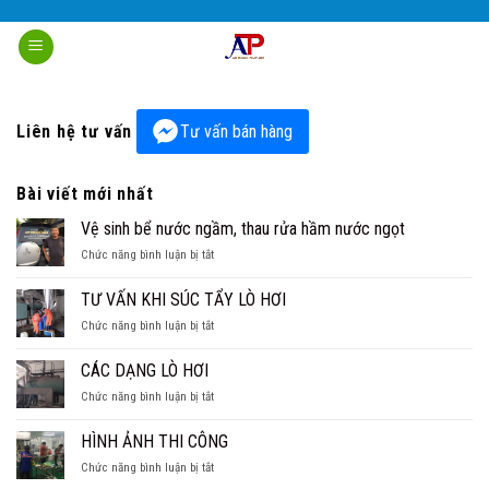
Skip
to
content
Liên hệ tư vấn
Tư vấn bán hàng
Bài viết mới nhất
Vệ sinh bể nước ngầm, thau rửa hầm nước ngọt
ở
Chức năng bình luận bị tắt
Vệ
sinh
TƯ VẤN KHI SÚC TẨY LÒ HƠI
bể
ở
Chức năng bình luận bị tắt
nước
TƯ
ngầm,
VẤN
thau
CÁC DẠNG LÒ HƠI
KHI
rửa
ở
Chức năng bình luận bị tắt
SÚC
hầm
CÁC
TẨY
nước
DẠNG
LÒ
HÌNH ẢNH THI CÔNG
ngọt
LÒ
HƠI
ở
Chức năng bình luận bị tắt
HƠI
HÌNH