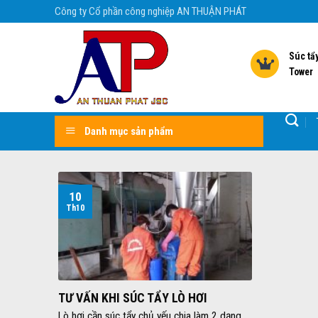
Skip
Công ty Cổ phần công nghiệp AN THUẬN PHÁT
to
content
Súc tẩy
Tower
Danh mục sản phẩm
10
Th10
TƯ VẤN KHI SÚC TẨY LÒ HƠI
Lò hơi cần súc tẩy chủ yếu chia làm 2 dạng