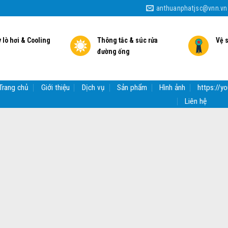
anthuanphatjsc@vnn.vn
 lò hơi & Cooling
Thông tắc & súc rửa
Vệ 
đường ống
Trang chủ
Giới thiệu
Dịch vụ
Sản phẩm
Hình ảnh
https://
Liên hệ