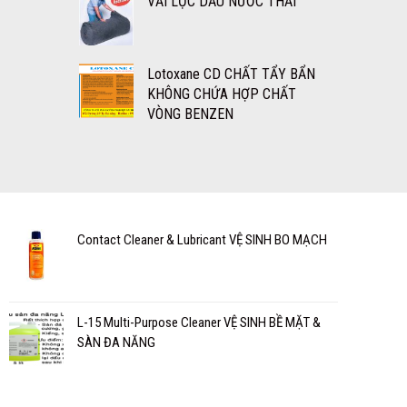
VẢI LỌC DẦU NƯỚC THẢI
Lotoxane CD CHẤT TẨY BẨN
KHÔNG CHỨA HỢP CHẤT
VÒNG BENZEN
Contact Cleaner & Lubricant VỆ SINH BO MẠCH
L-15 Multi-Purpose Cleaner VỆ SINH BỀ MẶT &
SÀN ĐA NĂNG