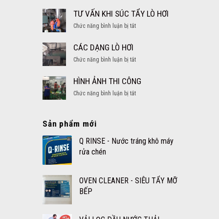
Vệ
sinh
TƯ VẤN KHI SÚC TẨY LÒ HƠI
bể
ở
Chức năng bình luận bị tắt
nước
TƯ
ngầm,
VẤN
CÁC DẠNG LÒ HƠI
thau
KHI
rửa
ở
Chức năng bình luận bị tắt
SÚC
hầm
CÁC
TẨY
nước
DẠNG
HÌNH ẢNH THI CÔNG
LÒ
ngọt
LÒ
HƠI
ở
Chức năng bình luận bị tắt
HƠI
HÌNH
ẢNH
THI
Sản phẩm mới
CÔNG
Q RINSE - Nước tráng khô máy
rửa chén
OVEN CLEANER - SIÊU TẨY MỠ
BẾP