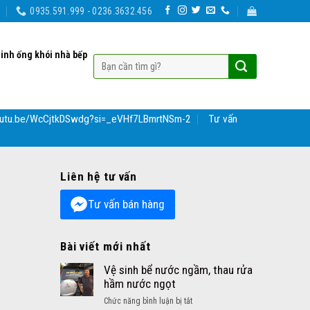
0935.591.999 - 0236.3632.456
sinh ống khói nhà bếp
youtu.be/WcCjtkDSwdg?si=_eVHf7LBmrtNSm-2
Tư vấn
Liên hệ tư vấn
Tư vấn bán hàng
Bài viết mới nhất
Vệ sinh bể nước ngầm, thau rửa
hầm nước ngọt
ở
Chức năng bình luận bị tắt