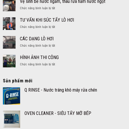
Vệ sinh bể nước ngầm, thau rửa hầm nước ngọt
ở
Chức năng bình luận bị tắt
Vệ
sinh
TƯ VẤN KHI SÚC TẨY LÒ HƠI
bể
ở
Chức năng bình luận bị tắt
nước
TƯ
ngầm,
VẤN
thau
CÁC DẠNG LÒ HƠI
KHI
rửa
ở
Chức năng bình luận bị tắt
SÚC
hầm
CÁC
TẨY
nước
DẠNG
LÒ
HÌNH ẢNH THI CÔNG
ngọt
LÒ
HƠI
ở
Chức năng bình luận bị tắt
HƠI
HÌNH
ẢNH
THI
Sản phẩm mới
CÔNG
Q RINSE - Nước tráng khô máy rửa chén
OVEN CLEANER - SIÊU TẨY MỠ BẾP