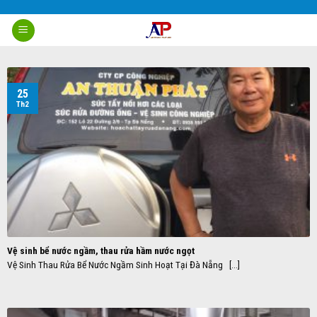
Skip
to
content
25
Th2
Vệ sinh bể nước ngầm, thau rửa hầm nước ngọt
Vệ Sinh Thau Rửa Bể Nước Ngầm Sinh Hoạt Tại Đà Nẵng [...]