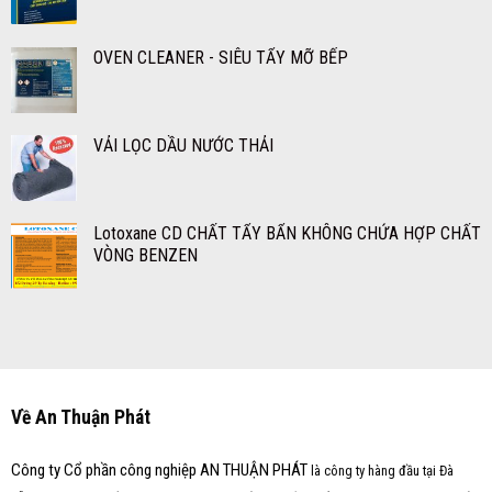
OVEN CLEANER - SIÊU TẨY MỠ BẾP
VẢI LỌC DẦU NƯỚC THẢI
Lotoxane CD CHẤT TẨY BẨN KHÔNG CHỨA HỢP CHẤT
VÒNG BENZEN
Về An Thuận Phát
Công ty Cổ phần công nghiệp AN THUẬN PHÁT
là công ty hàng đầu tại Đà