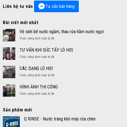
Liên hệ tư vấn
Tư vấn bán hàng
Bài viết mới nhất
Vệ sinh bể nước ngầm, thau rửa hầm nước ngọt
ở
Chức năng bình luận bị tắt
Vệ
sinh
TƯ VẤN KHI SÚC TẨY LÒ HƠI
bể
ở
Chức năng bình luận bị tắt
nước
TƯ
ngầm,
VẤN
thau
CÁC DẠNG LÒ HƠI
KHI
rửa
ở
Chức năng bình luận bị tắt
SÚC
hầm
CÁC
TẨY
nước
DẠNG
LÒ
HÌNH ẢNH THI CÔNG
ngọt
LÒ
HƠI
ở
Chức năng bình luận bị tắt
HƠI
HÌNH
ẢNH
THI
Sản phẩm mới
CÔNG
Q RINSE - Nước tráng khô máy rửa chén