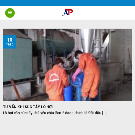
Skip
to
content
10
Th10
TƯ VẤN KHI SÚC TẨY LÒ HƠI
Lò hơi cần súc tẩy chủ yếu chia làm 2 dạng chính là Đốt dầu [...]