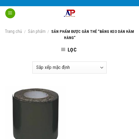
Skip
to
content
Trang chủ
Sản phẩm
/
/
SẢN PHẨM ĐƯỢC GẮN THẺ “BĂNG KEO DÁN HẦM
HÀNG”
LỌC