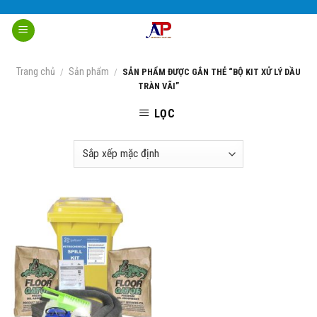
Skip
to
content
Trang chủ
Sản phẩm
/
/
SẢN PHẨM ĐƯỢC GẮN THẺ “BỘ KIT XỬ LÝ DẦU
TRÀN VÃI”
LỌC