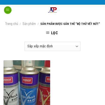
Skip
to
content
Trang chủ
Sản phẩm
/
/
SẢN PHẨM ĐƯỢC GẮN THẺ “BỘ THỬ VẾT NỨT”
LỌC