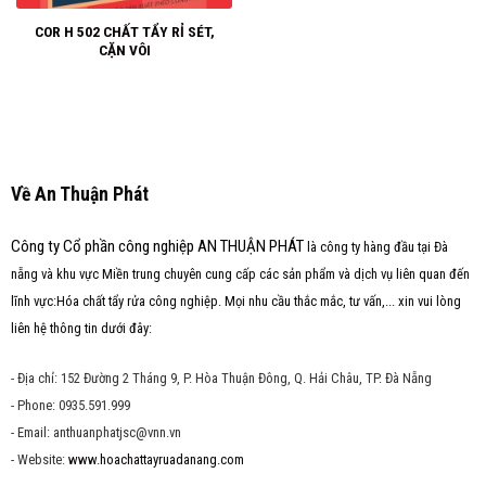
COR H 502 CHẤT TẨY RỈ SÉT,
CẶN VÔI
Về An Thuận Phát
Công ty Cổ phần công nghiệp AN THUẬN PHÁT
là công ty hàng đầu tại Đà
nẵng và khu vực Miền trung chuyên cung cấp các sản phẩm và dịch vụ liên quan đến
lĩnh vực:Hóa chất tẩy rửa công nghiệp. Mọi nhu cầu thắc mắc, tư vấn,... xin vui lòng
liên hệ thông tin dưới đây:
- Địa chỉ: 152 Đường 2 Tháng 9, P. Hòa Thuận Đông, Q. Hải Châu, TP. Đà Nẵng
- Phone: 0935.591.999
- Email: anthuanphatjsc@vnn.vn
- Website:
www.hoachattayruadanang.com