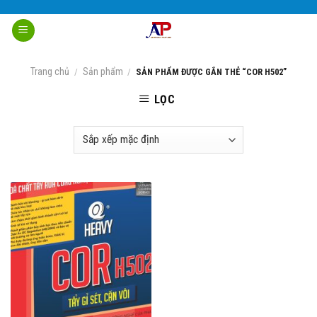
Skip
to
content
Trang chủ
Sản phẩm
/
/
SẢN PHẨM ĐƯỢC GẮN THẺ “COR H502”
LỌC