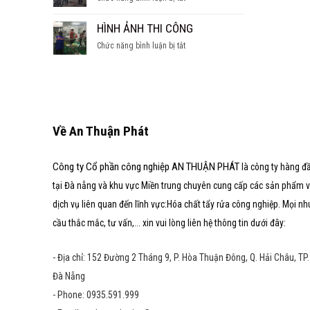
SÚC
hầm
CÁC
TẨY
nước
DẠNG
HÌNH ẢNH THI CÔNG
LÒ
ngọt
LÒ
HƠI
ở
Chức năng bình luận bị tắt
HƠI
HÌNH
ẢNH
THI
CÔNG
Về An Thuận Phát
Công ty Cổ phần công nghiệp AN THUẬN PHÁT
là công ty hàng đ
tại Đà nẵng và khu vực Miền trung chuyên cung cấp các sản phẩm 
dịch vụ liên quan đến lĩnh vực:Hóa chất tẩy rửa công nghiệp. Mọi nh
cầu thắc mắc, tư vấn,... xin vui lòng liên hệ thông tin dưới đây:
- Địa chỉ: 152 Đường 2 Tháng 9, P. Hòa Thuận Đông, Q. Hải Châu, TP.
Đà Nẵng
- Phone: 0935.591.999