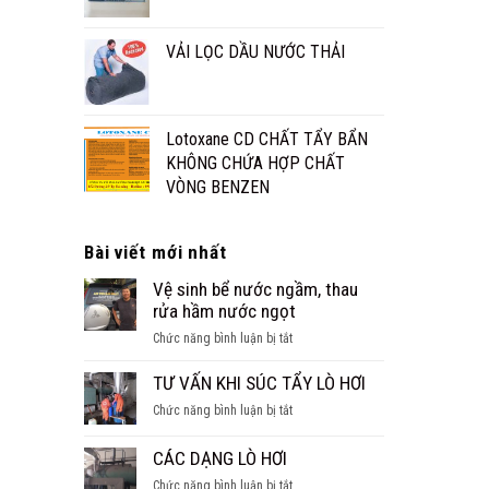
VẢI LỌC DẦU NƯỚC THẢI
Lotoxane CD CHẤT TẨY BẨN
KHÔNG CHỨA HỢP CHẤT
VÒNG BENZEN
Bài viết mới nhất
Vệ sinh bể nước ngầm, thau
rửa hầm nước ngọt
ở
Chức năng bình luận bị tắt
Vệ
sinh
TƯ VẤN KHI SÚC TẨY LÒ HƠI
bể
ở
Chức năng bình luận bị tắt
nước
TƯ
ngầm,
VẤN
CÁC DẠNG LÒ HƠI
thau
KHI
rửa
ở
Chức năng bình luận bị tắt