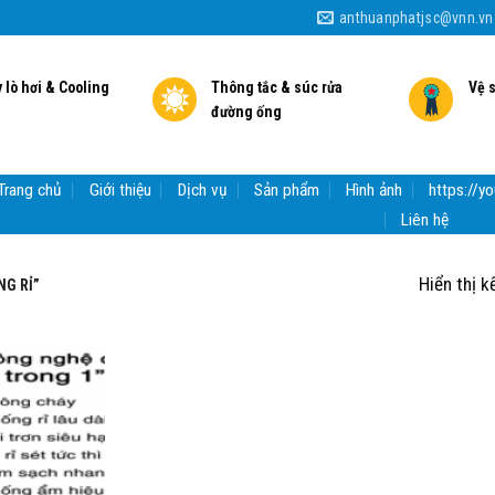
anthuanphatjsc@vnn.vn
 lò hơi & Cooling
Thông tắc & súc rửa
Vệ 
đường ống
Trang chủ
Giới thiệu
Dịch vụ
Sản phẩm
Hình ảnh
https://
Liên hệ
Hiển thị k
G RỈ”