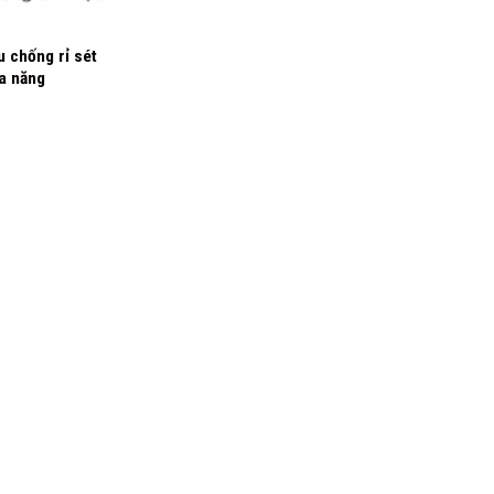
u chống rỉ sét
a năng