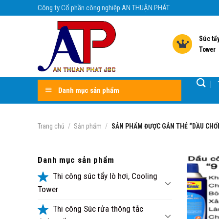
Skip
Công ty Cổ phần công nghiệp AN THUẬN PHÁT
to
content
Súc tẩy
Tower
Danh mục sản phẩm
Trang chủ
/
Sản phẩm
/
SẢN PHẨM ĐƯỢC GẮN THẺ “DẦU CHỐN
Danh mục sản phẩm
Thi công súc tẩy lò hơi, Cooling
Tower
Thi công Súc rửa thông tắc