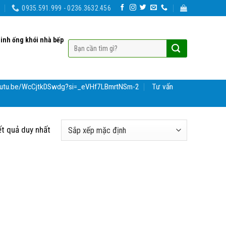
0935.591.999 - 0236.3632.456
sinh ống khói nhà bếp
youtu.be/WcCjtkDSwdg?si=_eVHf7LBmrtNSm-2
Tư vấn
ết quả duy nhất