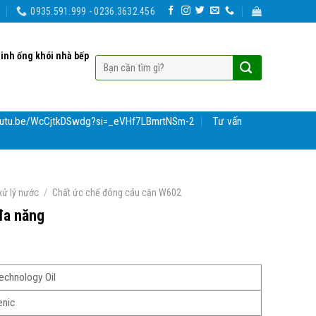
0935.591.999 - 0236.3632.456
sinh ống khói nhà bếp
youtu.be/WcCjtkDSwdg?si=_eVHf7LBmrtNSm-2
Tư vấn
/
xử lý nước
Chất ức chế đóng cáu cặn W602
 đa năng
echnology Oil
nic