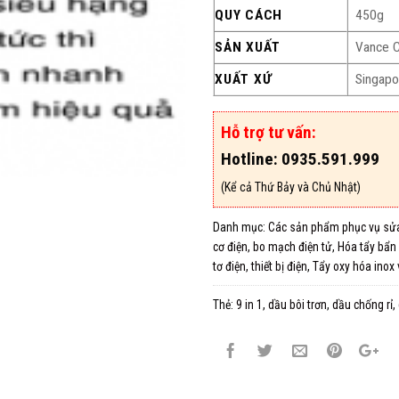
QUY CÁCH
450g
SẢN XUẤT
Vance C
XUẤT XỨ
Singapo
Hỗ trợ tư vấn:
Hotline: 0935.591.999
(Kể cả Thứ Bảy và Chủ Nhật)
Danh mục:
Các sản phẩm phục vụ sửa
cơ điện, bo mạch điện tử
,
Hóa tẩy bẩn &
tơ điện, thiết bị điện
,
Tẩy oxy hóa inox
Thẻ:
9 in 1
,
dầu bôi trơn
,
dầu chống rỉ
,