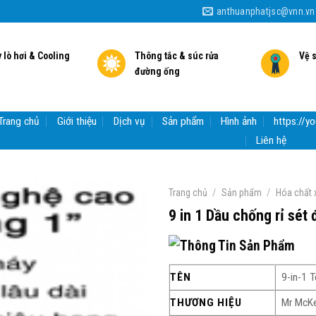
anthuanphatjsc@vnn.vn
 lò hơi & Cooling
Thông tắc & súc rửa
Vệ 
đường ống
Trang chủ
Giới thiệu
Dịch vụ
Sản phẩm
Hình ảnh
https://
Liên hệ
/
/
Trang chủ
Sản phẩm
Hóa chất 
9 in 1 Dầu chống rỉ sét
Thông Tin Sản Phẩm
TÊN
9-in-1 T
THƯƠNG HIỆU
Mr McKe