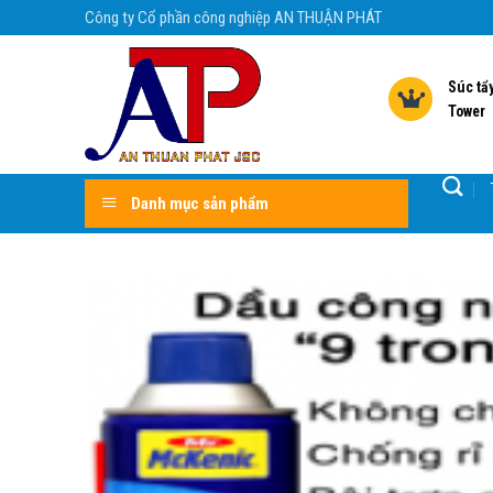
Skip
Công ty Cổ phần công nghiệp AN THUẬN PHÁT
to
content
Súc tẩy
Tower
Danh mục sản phẩm