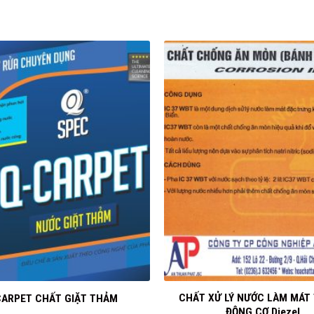
+
CHẤT XỬ LÝ NƯỚC LÀM MÁT
CARPET CHẤT GIẶT THẢM
ĐỘNG CƠ Diezel