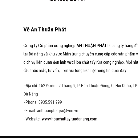
Về An Thuận Phát
Công ty Cổ phần công nghiệp AN THUẬN PHÁT
là công ty hàng đ
tại Đà nẵng và khu vực Miền trung chuyên cung cấp các sản phẩm 
dịch vụ liên quan đến lĩnh vực:Hóa chất tẩy rửa công nghiệp. Mọi nh
cầu thắc mắc, tư vấn,... xin vui lòng liên hệ thông tin dưới đây:
- Địa chỉ: 152 Đường 2 Tháng 9, P. Hòa Thuận Đông, Q. Hải Châu, TP.
Đà Nẵng
- Phone: 0935.591.999
- Email: anthuanphatjsc@vnn.vn
- Website:
www.hoachattayruadanang.com