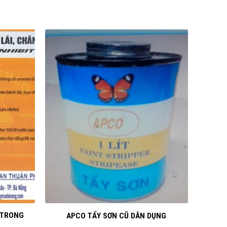
+
 TRONG
APCO TẨY SƠN CŨ DÂN DỤNG