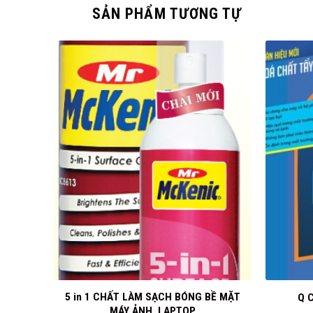
SẢN PHẨM TƯƠNG TỰ
+
+
I HÓA
5 in 1 CHẤT LÀM SẠCH BÓNG BỀ MẶT
Q 
MÁY ẢNH, LAPTOP