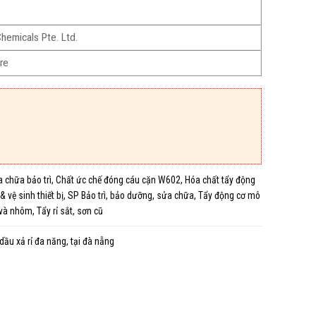
hemicals Pte. Ltd.
re
 chữa bảo trì
,
Chất ức chế đóng cáu cặn W602
,
Hóa chất tẩy động
 vệ sinh thiết bị
,
SP Bảo trì, bảo dưỡng, sửa chữa
,
Tẩy động cơ mô
 và nhôm
,
Tẩy rỉ sắt, sơn cũ
dầu xả rỉ đa năng
,
tại đà nẵng