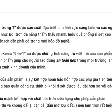
9 trong 1”
được sản xuất đặc biệt cho lĩnh vực cảng biển và các
 như: Bôi trơn đa năng thẩm thấu nhanh, hiệu quả chống rỉ sét kéo d
̣n ích cần phải có trong mỗi hộp đồ nghề.
 McKenic “9-in-1” có được những tính năng ưu việt mà các sản phẩ
sản phẩm giúp cho người lao động
an toàn hơn
trong môi trường làm
n xuất kinh doanh của mình.
 sản phẩm là sự kết hợp hoàn hảo hỗn hợp các phụ gia tiên tiến n
ảo quản công cụ, thiết bị khỏi rỉ sét được lâu dài hơn so với cá
́u mạnh kết hợp với chất bôi trơn siêu hạng cho phép sản phẩm nh
 thì và không để lại cặn bả (dầu mỡ, bụi đất…) nên làm trơn rất hiệ