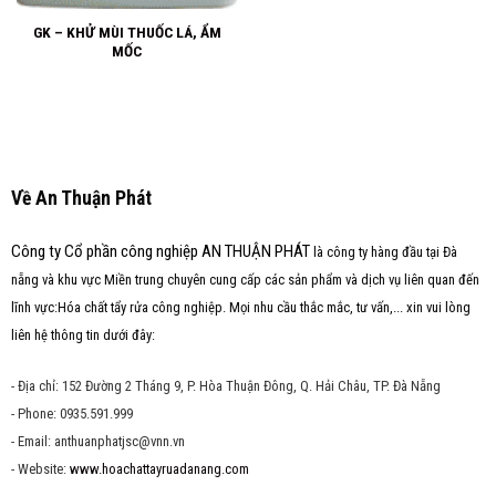
GK – KHỬ MÙI THUỐC LÁ, ẨM
MỐC
Về An Thuận Phát
Công ty Cổ phần công nghiệp AN THUẬN PHÁT
là công ty hàng đầu tại Đà
nẵng và khu vực Miền trung chuyên cung cấp các sản phẩm và dịch vụ liên quan đến
lĩnh vực:Hóa chất tẩy rửa công nghiệp. Mọi nhu cầu thắc mắc, tư vấn,... xin vui lòng
liên hệ thông tin dưới đây:
- Địa chỉ: 152 Đường 2 Tháng 9, P. Hòa Thuận Đông, Q. Hải Châu, TP. Đà Nẵng
- Phone: 0935.591.999
- Email: anthuanphatjsc@vnn.vn
- Website:
www.hoachattayruadanang.com