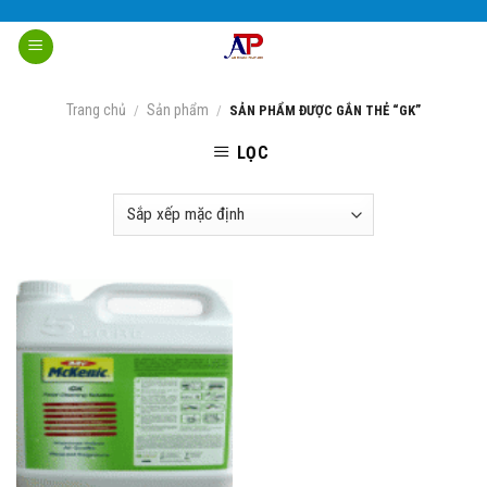
Skip
to
content
Trang chủ
Sản phẩm
/
/
SẢN PHẨM ĐƯỢC GẮN THẺ “GK”
LỌC