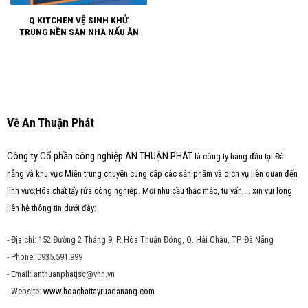
Q KITCHEN VỆ SINH KHỬ
TRÙNG NỀN SÀN NHÀ NẤU ĂN
Về An Thuận Phát
Công ty Cổ phần công nghiệp AN THUẬN PHÁT
là công ty hàng đầu tại Đà
nẵng và khu vực Miền trung chuyên cung cấp các sản phẩm và dịch vụ liên quan đến
lĩnh vực:Hóa chất tẩy rửa công nghiệp. Mọi nhu cầu thắc mắc, tư vấn,... xin vui lòng
liên hệ thông tin dưới đây:
- Địa chỉ: 152 Đường 2 Tháng 9, P. Hòa Thuận Đông, Q. Hải Châu, TP. Đà Nẵng
- Phone: 0935.591.999
- Email: anthuanphatjsc@vnn.vn
- Website:
www.hoachattayruadanang.com