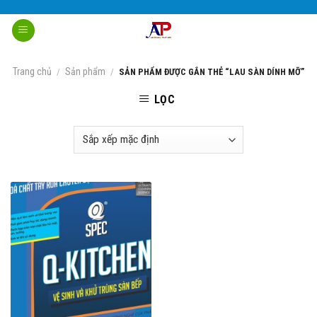
Skip
to
content
Trang chủ
Sản phẩm
/
/
SẢN PHẨM ĐƯỢC GẮN THẺ “LAU SÀN DÍNH MỠ”
LỌC