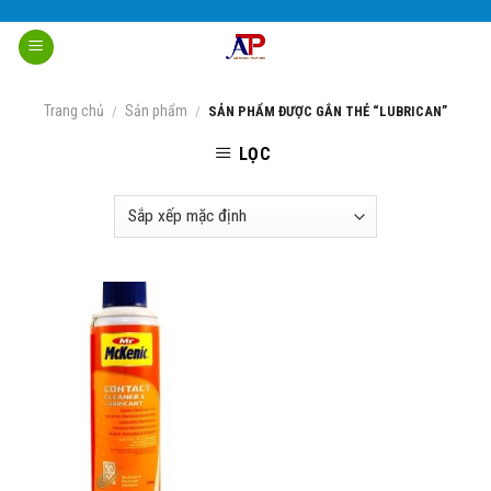
Skip
to
content
Trang chủ
Sản phẩm
/
/
SẢN PHẨM ĐƯỢC GẮN THẺ “LUBRICAN”
LỌC