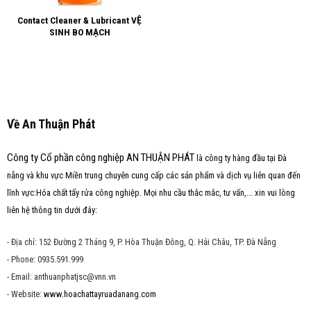
Contact Cleaner & Lubricant VỆ
SINH BO MẠCH
Về An Thuận Phát
Công ty Cổ phần công nghiệp AN THUẬN PHÁT
là công ty hàng đầu tại Đà
nẵng và khu vực Miền trung chuyên cung cấp các sản phẩm và dịch vụ liên quan đến
lĩnh vực:Hóa chất tẩy rửa công nghiệp. Mọi nhu cầu thắc mắc, tư vấn,... xin vui lòng
liên hệ thông tin dưới đây:
- Địa chỉ: 152 Đường 2 Tháng 9, P. Hòa Thuận Đông, Q. Hải Châu, TP. Đà Nẵng
- Phone: 0935.591.999
- Email: anthuanphatjsc@vnn.vn
- Website:
www.hoachattayruadanang.com