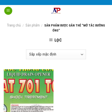
Skip
to
content
Trang chủ
Sản phẩm
/
/
SẢN PHẨM ĐƯỢC GẮN THẺ “MỠ TẮC ĐƯỜNG
ỐNG”
LỌC