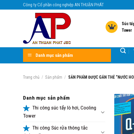
Skip
Công ty Cổ phần công nghiệp AN THUẬN PHÁT
to
content
Súc tẩy
Tower
Danh mục sản phẩm
Trang chủ
/
Sản phẩm
/
SẢN PHẨM ĐƯỢC GẮN THẺ “NƯỚC HO
Danh mục sản phẩm
Thi công súc tẩy lò hơi, Cooling
Tower
Thi công Súc rửa thông tắc