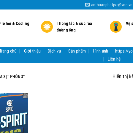
anthuanphatjsc@vnn.vn
 lò hơi & Cooling
Thông tắc & súc rửa
Vệ 
đường ống
Trang chủ
Giới thiệu
Dịch vụ
Sản phẩm
Hình ảnh
https://
Liên hệ
Hiển thị k
A XỊT PHÒNG”