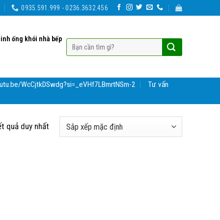
0935.591.999 - 0236.3632.456
sinh ống khói nhà bếp
youtu.be/WcCjtkDSwdg?si=_eVHf7LBmrtNSm-2
Tư vấn
ết quả duy nhất