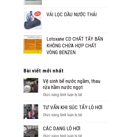
VẢI LỌC DẦU NƯỚC THẢI
Lotoxane CD CHẤT TẨY BẨN
KHÔNG CHỨA HỢP CHẤT
VÒNG BENZEN
Bài viết mới nhất
Vệ sinh bể nước ngầm, thau
rửa hầm nước ngọt
ở
Chức năng bình luận bị tắt
Vệ
sinh
TƯ VẤN KHI SÚC TẨY LÒ HƠI
bể
ở
Chức năng bình luận bị tắt
nước
TƯ
ngầm,
VẤN
CÁC DẠNG LÒ HƠI
thau
KHI
rửa
ở
Chức năng bình luận bị tắt