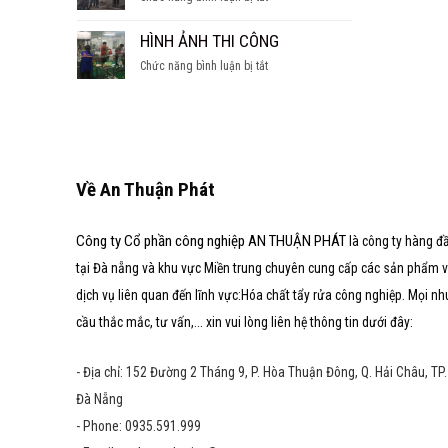
SÚC
hầm
CÁC
TẨY
nước
DẠNG
HÌNH ẢNH THI CÔNG
LÒ
ngọt
LÒ
HƠI
ở
Chức năng bình luận bị tắt
HƠI
HÌNH
ẢNH
THI
CÔNG
Về An Thuận Phát
Công ty Cổ phần công nghiệp AN THUẬN PHÁT
là công ty hàng đ
tại Đà nẵng và khu vực Miền trung chuyên cung cấp các sản phẩm 
dịch vụ liên quan đến lĩnh vực:Hóa chất tẩy rửa công nghiệp. Mọi nh
cầu thắc mắc, tư vấn,... xin vui lòng liên hệ thông tin dưới đây:
- Địa chỉ: 152 Đường 2 Tháng 9, P. Hòa Thuận Đông, Q. Hải Châu, TP.
Đà Nẵng
- Phone: 0935.591.999