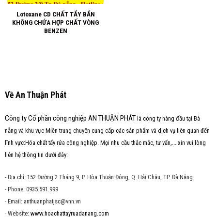
Lotoxane CD CHẤT TẨY BẨN
KHÔNG CHỨA HỢP CHẤT VÒNG
BENZEN
Về An Thuận Phát
Công ty Cổ phần công nghiệp AN THUẬN PHÁT
là công ty hàng đầu tại Đà
nẵng và khu vực Miền trung chuyên cung cấp các sản phẩm và dịch vụ liên quan đến
lĩnh vực:Hóa chất tẩy rửa công nghiệp. Mọi nhu cầu thắc mắc, tư vấn,... xin vui lòng
liên hệ thông tin dưới đây:
- Địa chỉ: 152 Đường 2 Tháng 9, P. Hòa Thuận Đông, Q. Hải Châu, TP. Đà Nẵng
- Phone: 0935.591.999
- Email: anthuanphatjsc@vnn.vn
- Website:
www.hoachattayruadanang.com