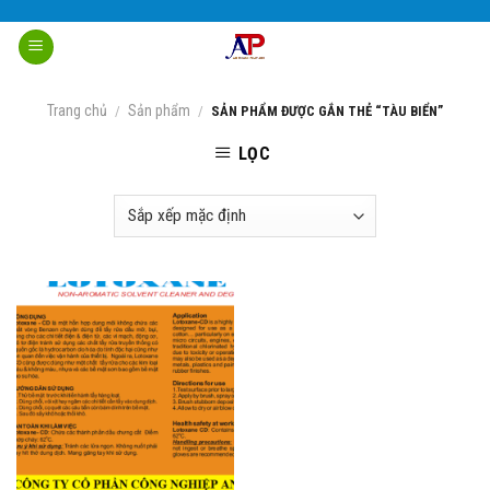
Skip
to
content
Trang chủ
Sản phẩm
/
/
SẢN PHẨM ĐƯỢC GẮN THẺ “TÀU BIỂN”
LỌC