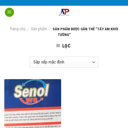
Skip
to
content
Trang chủ
Sản phẩm
/
/
SẢN PHẨM ĐƯỢC GẮN THẺ “TẨY ÁM KHÓI
TƯỜNG”
LỌC