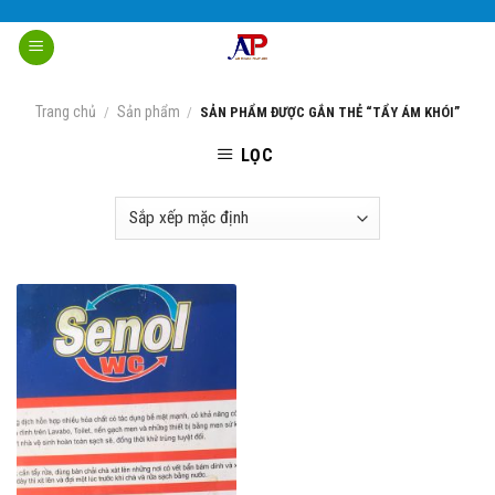
Skip
to
content
Trang chủ
Sản phẩm
/
/
SẢN PHẨM ĐƯỢC GẮN THẺ “TẨY ÁM KHÓI”
LỌC