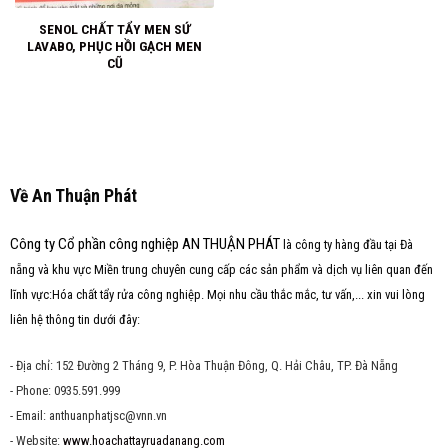
SENOL CHẤT TẨY MEN SỨ
LAVABO, PHỤC HỒI GẠCH MEN
CŨ
Về An Thuận Phát
Công ty Cổ phần công nghiệp AN THUẬN PHÁT
là công ty hàng đầu tại Đà
nẵng và khu vực Miền trung chuyên cung cấp các sản phẩm và dịch vụ liên quan đến
lĩnh vực:Hóa chất tẩy rửa công nghiệp. Mọi nhu cầu thắc mắc, tư vấn,... xin vui lòng
liên hệ thông tin dưới đây:
- Địa chỉ: 152 Đường 2 Tháng 9, P. Hòa Thuận Đông, Q. Hải Châu, TP. Đà Nẵng
- Phone: 0935.591.999
- Email: anthuanphatjsc@vnn.vn
- Website:
www.hoachattayruadanang.com