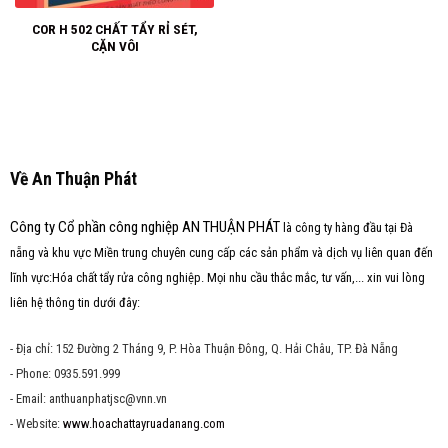
COR H 502 CHẤT TẨY RỈ SÉT,
CẶN VÔI
Về An Thuận Phát
Công ty Cổ phần công nghiệp AN THUẬN PHÁT
là công ty hàng đầu tại Đà
nẵng và khu vực Miền trung chuyên cung cấp các sản phẩm và dịch vụ liên quan đến
lĩnh vực:Hóa chất tẩy rửa công nghiệp. Mọi nhu cầu thắc mắc, tư vấn,... xin vui lòng
liên hệ thông tin dưới đây:
- Địa chỉ: 152 Đường 2 Tháng 9, P. Hòa Thuận Đông, Q. Hải Châu, TP. Đà Nẵng
- Phone: 0935.591.999
- Email: anthuanphatjsc@vnn.vn
- Website:
www.hoachattayruadanang.com