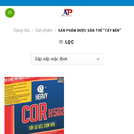
Skip
to
content
Trang chủ
Sản phẩm
/
/
SẢN PHẨM ĐƯỢC GẮN THẺ “TẨY BẨN”
LỌC