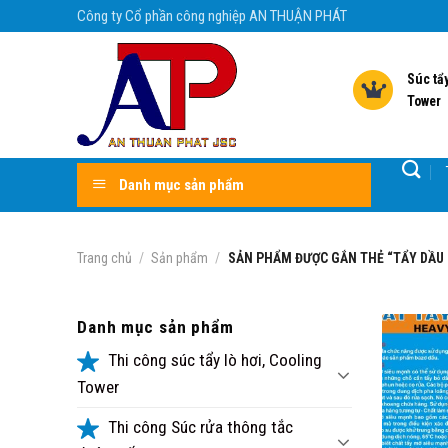
Skip
Công ty Cổ phần công nghiệp AN THUẬN PHÁT
to
content
Súc tẩy
Tower
Danh mục sản phẩm
Trang chủ
/
Sản phẩm
/
SẢN PHẨM ĐƯỢC GẮN THẺ “TẨY DẦU
Danh mục sản phẩm
Thi công súc tẩy lò hơi, Cooling
Tower
Thi công Súc rửa thông tắc