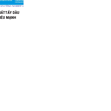
HẤTTẨY DẦU
IÊU MẠNH