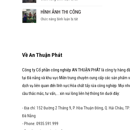
SÚC
hầm
CÁC
TẨY
nước
DẠNG
HÌNH ẢNH THI CÔNG
LÒ
ngọt
LÒ
HƠI
ở
Chức năng bình luận bị tắt
HƠI
HÌNH
ẢNH
THI
CÔNG
Về An Thuận Phát
Công ty Cổ phần công nghiệp AN THUẬN PHÁT
là công ty hàng đ
tại Đà nẵng và khu vực Miền trung chuyên cung cấp các sản phẩm 
dịch vụ liên quan đến lĩnh vực:Hóa chất tẩy rửa công nghiệp. Mọi nh
cầu thắc mắc, tư vấn,... xin vui lòng liên hệ thông tin dưới đây:
- Địa chỉ: 152 Đường 2 Tháng 9, P. Hòa Thuận Đông, Q. Hải Châu, TP.
Đà Nẵng
- Phone: 0935.591.999