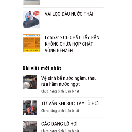
VẢI LỌC DẦU NƯỚC THẢI
Lotoxane CD CHẤT TẨY BẨN
KHÔNG CHỨA HỢP CHẤT
VÒNG BENZEN
Bài viết mới nhất
Vệ sinh bể nước ngầm, thau
rửa hầm nước ngọt
ở
Chức năng bình luận bị tắt
Vệ
sinh
TƯ VẤN KHI SÚC TẨY LÒ HƠI
bể
ở
Chức năng bình luận bị tắt
nước
TƯ
ngầm,
VẤN
CÁC DẠNG LÒ HƠI
thau
KHI
rửa
ở
Chức năng bình luận bị tắt