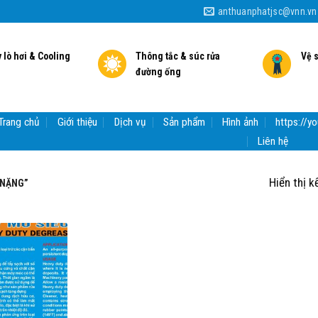
anthuanphatjsc@vnn.vn
 lò hơi & Cooling
Thông tắc & súc rửa
Vệ 
đường ống
Trang chủ
Giới thiệu
Dịch vụ
Sản phẩm
Hình ảnh
https://
Liên hệ
Hiển thị k
 NẶNG”