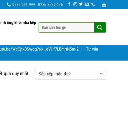
0935.591.999 - 0236.3632.456
sinh ống khói nhà bếp
youtu.be/WcCjtkDSwdg?si=_eVHf7LBmrtNSm-2
Tư vấn
ết quả duy nhất