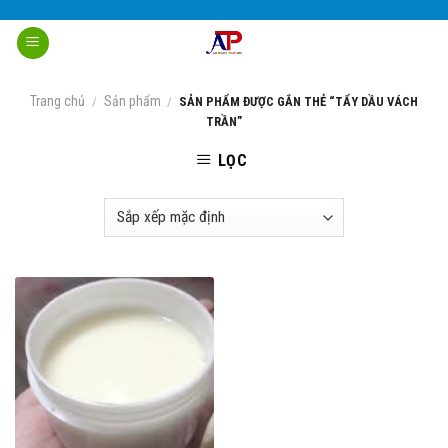
Skip
to
content
Trang chủ
Sản phẩm
/
/
SẢN PHẨM ĐƯỢC GẮN THẺ “TẨY DẦU VÁCH
TRẦN”
LỌC