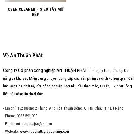
OVEN CLEANER – SIÊU TẨY MỠ
BẾP
Về An Thuận Phát
Công ty Cổ phần công nghiệp AN THUẬN PHÁT
là công ty hàng đầu tại Đà
nẵng và khu vực Miền trung chuyên cung cấp các sản phẩm và dịch vụ liên quan đến
lĩnh vực:Hóa chất tẩy rửa công nghiệp. Mọi nhu cầu thắc mắc, tư vấn,... xin vui lòng
liên hệ thông tin dưới đây:
- Địa chỉ: 152 Đường 2 Tháng 9, P. Hòa Thuận Đông, Q. Hải Châu, TP. Đà Nẵng
- Phone: 0935.591.999
- Email: anthuanphatjsc@vnn.vn
- Website:
www.hoachattayruadanang.com