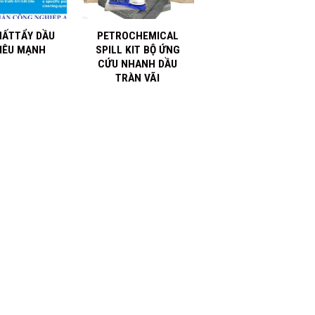
+
HẤTTẨY DẦU
PETROCHEMICAL
IÊU MẠNH
SPILL KIT BỘ ỨNG
CỨU NHANH DẦU
TRÀN VÃI