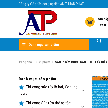
Skip
Công ty Cổ phần công nghiệp AN THUẬN PHÁT
to
content
Súc tẩy
Tower
Danh mục sản phẩm
Trang chủ
/
Sản phẩm
/
SẢN PHẨM ĐƯỢC GẮN THẺ “TẨY RỬA 
Danh mục sản phẩm
Thi công súc tẩy lò hơi, Cooling
Tower
Thi công Súc rửa thông tắc