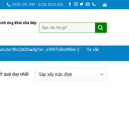
0935.591.999 - 0236.3632.456
sinh ống khói nhà bếp
youtu.be/WcCjtkDSwdg?si=_eVHf7LBmrtNSm-2
Tư vấn
ết quả duy nhất