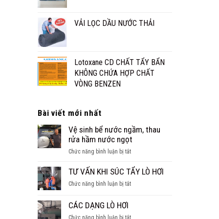
VẢI LỌC DẦU NƯỚC THẢI
Lotoxane CD CHẤT TẨY BẨN
KHÔNG CHỨA HỢP CHẤT
VÒNG BENZEN
Bài viết mới nhất
Vệ sinh bể nước ngầm, thau
rửa hầm nước ngọt
ở
Chức năng bình luận bị tắt
Vệ
sinh
TƯ VẤN KHI SÚC TẨY LÒ HƠI
bể
ở
Chức năng bình luận bị tắt
nước
TƯ
ngầm,
VẤN
CÁC DẠNG LÒ HƠI
thau
KHI
rửa
ở
Chức năng bình luận bị tắt