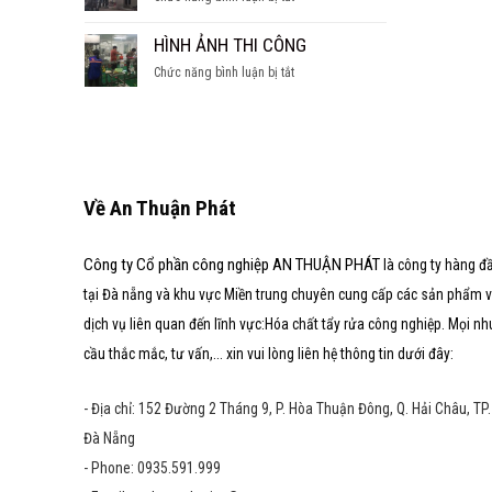
SÚC
hầm
CÁC
TẨY
nước
DẠNG
HÌNH ẢNH THI CÔNG
LÒ
ngọt
LÒ
HƠI
ở
Chức năng bình luận bị tắt
HƠI
HÌNH
ẢNH
THI
CÔNG
Về An Thuận Phát
Công ty Cổ phần công nghiệp AN THUẬN PHÁT
là công ty hàng đ
tại Đà nẵng và khu vực Miền trung chuyên cung cấp các sản phẩm 
dịch vụ liên quan đến lĩnh vực:Hóa chất tẩy rửa công nghiệp. Mọi nh
cầu thắc mắc, tư vấn,... xin vui lòng liên hệ thông tin dưới đây:
- Địa chỉ: 152 Đường 2 Tháng 9, P. Hòa Thuận Đông, Q. Hải Châu, TP.
Đà Nẵng
- Phone: 0935.591.999