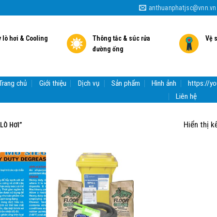
anthuanphatjsc@vnn.vn
 lò hơi & Cooling
Thông tắc & súc rửa
Vệ 
đường ống
Trang chủ
Giới thiệu
Dịch vụ
Sản phẩm
Hình ảnh
https://
Liên hệ
Hiển thị k
LÒ HƠI”