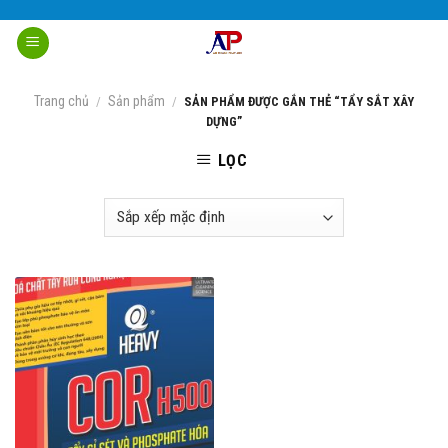
Skip
to
content
Trang chủ
Sản phẩm
/
/
SẢN PHẨM ĐƯỢC GẮN THẺ “TẨY SẮT XÂY
DỰNG”
LỌC