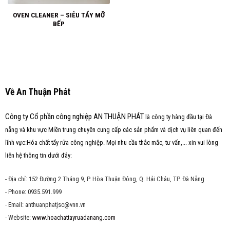
OVEN CLEANER – SIÊU TẨY MỠ
BẾP
Về An Thuận Phát
Công ty Cổ phần công nghiệp AN THUẬN PHÁT
là công ty hàng đầu tại Đà
nẵng và khu vực Miền trung chuyên cung cấp các sản phẩm và dịch vụ liên quan đến
lĩnh vực:Hóa chất tẩy rửa công nghiệp. Mọi nhu cầu thắc mắc, tư vấn,... xin vui lòng
liên hệ thông tin dưới đây:
- Địa chỉ: 152 Đường 2 Tháng 9, P. Hòa Thuận Đông, Q. Hải Châu, TP. Đà Nẵng
- Phone: 0935.591.999
- Email: anthuanphatjsc@vnn.vn
- Website:
www.hoachattayruadanang.com