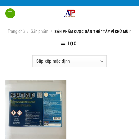
Skip
to
content
Trang chủ
Sản phẩm
/
/
SẢN PHẨM ĐƯỢC GẮN THẺ “TẨY VỈ KHỬ MÙI”
LỌC