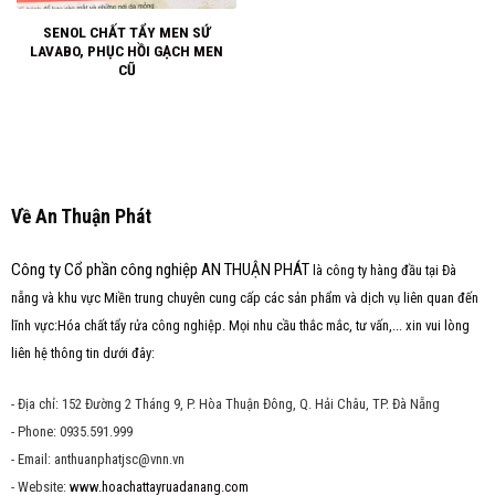
SENOL CHẤT TẨY MEN SỨ
LAVABO, PHỤC HỒI GẠCH MEN
CŨ
Về An Thuận Phát
Công ty Cổ phần công nghiệp AN THUẬN PHÁT
là công ty hàng đầu tại Đà
nẵng và khu vực Miền trung chuyên cung cấp các sản phẩm và dịch vụ liên quan đến
lĩnh vực:Hóa chất tẩy rửa công nghiệp. Mọi nhu cầu thắc mắc, tư vấn,... xin vui lòng
liên hệ thông tin dưới đây:
- Địa chỉ: 152 Đường 2 Tháng 9, P. Hòa Thuận Đông, Q. Hải Châu, TP. Đà Nẵng
- Phone: 0935.591.999
- Email: anthuanphatjsc@vnn.vn
- Website:
www.hoachattayruadanang.com