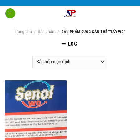
Skip
to
content
Trang chủ
Sản phẩm
/
/
SẢN PHẨM ĐƯỢC GẮN THẺ “TẨY WC”
LỌC