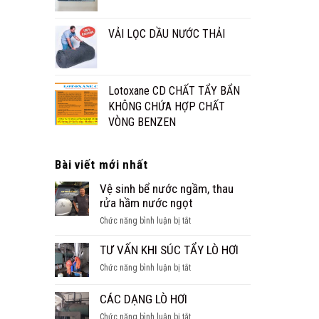
VẢI LỌC DẦU NƯỚC THẢI
Lotoxane CD CHẤT TẨY BẨN
KHÔNG CHỨA HỢP CHẤT
VÒNG BENZEN
Bài viết mới nhất
Vệ sinh bể nước ngầm, thau
rửa hầm nước ngọt
ở
Chức năng bình luận bị tắt
Vệ
sinh
TƯ VẤN KHI SÚC TẨY LÒ HƠI
bể
ở
Chức năng bình luận bị tắt
nước
TƯ
ngầm,
VẤN
CÁC DẠNG LÒ HƠI
thau
KHI
rửa
ở
Chức năng bình luận bị tắt