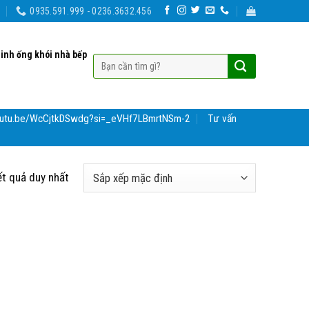
0935.591.999 - 0236.3632.456
sinh ống khói nhà bếp
youtu.be/WcCjtkDSwdg?si=_eVHf7LBmrtNSm-2
Tư vấn
ết quả duy nhất