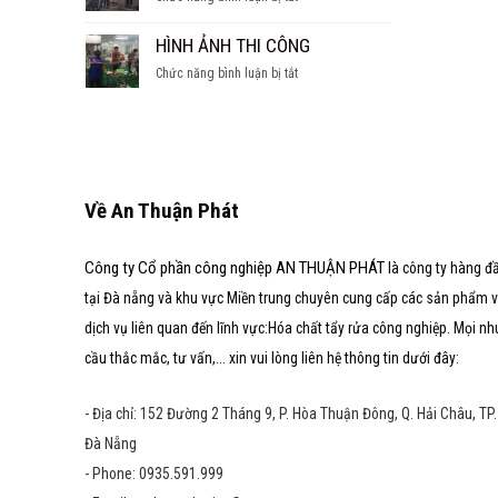
SÚC
hầm
CÁC
TẨY
nước
DẠNG
HÌNH ẢNH THI CÔNG
LÒ
ngọt
LÒ
HƠI
ở
Chức năng bình luận bị tắt
HƠI
HÌNH
ẢNH
THI
CÔNG
Về An Thuận Phát
Công ty Cổ phần công nghiệp AN THUẬN PHÁT
là công ty hàng đ
tại Đà nẵng và khu vực Miền trung chuyên cung cấp các sản phẩm 
dịch vụ liên quan đến lĩnh vực:Hóa chất tẩy rửa công nghiệp. Mọi nh
cầu thắc mắc, tư vấn,... xin vui lòng liên hệ thông tin dưới đây:
- Địa chỉ: 152 Đường 2 Tháng 9, P. Hòa Thuận Đông, Q. Hải Châu, TP.
Đà Nẵng
- Phone: 0935.591.999