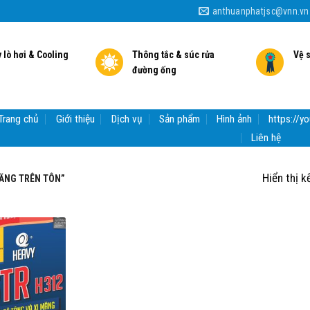
anthuanphatjsc@vnn.vn
 lò hơi & Cooling
Thông tắc & súc rửa
Vệ 
đường ống
Trang chủ
Giới thiệu
Dịch vụ
Sản phẩm
Hình ảnh
https://
Liên hệ
Hiển thị k
ĂNG TRÊN TÔN”