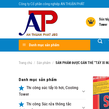
Skip
Công ty Cổ phần công nghiệp AN THUẬN PHÁT
to
content
Súc tẩy
Tower
Danh mục sản phẩm
Trang chủ
/
Sản phẩm
/
SẢN PHẨM ĐƯỢC GẮN THẺ “TẨY XI M
Danh mục sản phẩm
Thi công súc tẩy lò hơi, Cooling
Tower
Thi công Súc rửa thông tắc