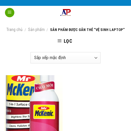
Skip
to
content
Trang chủ
Sản phẩm
/
/
SẢN PHẨM ĐƯỢC GẮN THẺ “VỆ SINH LAPTOP”
LỌC