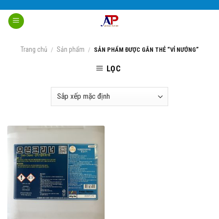
Skip
to
content
Trang chủ
Sản phẩm
/
/
SẢN PHẨM ĐƯỢC GẮN THẺ “VỈ NƯỚNG”
LỌC