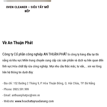
OVEN CLEANER – SIÊU TẨY MỠ
BẾP
Về An Thuận Phát
Công ty Cổ phần công nghiệp AN THUẬN PHÁT
là công ty hàng đầu tại Đà
nẵng và khu vực Miền trung chuyên cung cấp các sản phẩm và dịch vụ liên quan đến
lĩnh vực:Hóa chất tẩy rửa công nghiệp. Mọi nhu cầu thắc mắc, tư vấn,... xin vui lòng
liên hệ thông tin dưới đây:
- Địa chỉ: 152 Đường 2 Tháng 9, P. Hòa Thuận Đông, Q. Hải Châu, TP. Đà Nẵng
- Phone: 0935.591.999
- Email: anthuanphatjsc@vnn.vn
- Website:
www.hoachattayruadanang.com