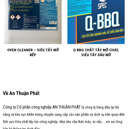
OVEN CLEANER – SIÊU TẨY MỠ
Q BBQ CHẤT TẨY MỠ CHÁY,
BẾP
SIÊU TẨY DẦU MỠ
Về An Thuận Phát
Công ty Cổ phần công nghiệp AN THUẬN PHÁT
là công ty hàng đầu tại Đà
nẵng và khu vực Miền trung chuyên cung cấp các sản phẩm và dịch vụ liên quan đến
lĩnh vực:Hóa chất tẩy rửa công nghiệp. Mọi nhu cầu thắc mắc, tư vấn,... xin vui lòng
liên hệ thông tin dưới đây: