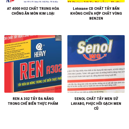
AT 4000 HO2 CHẤT TRUNG HÒA
Lotoxane CD CHẤT TẨY BẨN
CHỐNG ĂN MÒN KIM LOẠI
KHÔNG CHỨA HỢP CHẤT VÒNG
BENZEN
REN A 302 TẨY ĐA NĂNG
SENOL CHẤT TẨY MEN SỨ
TRONG CHẾ BIẾN THỰC PHẨM
LAVABO, PHỤC HỒI GẠCH MEN
CŨ