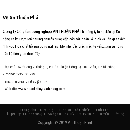
Về An Thuận Phát
Công ty Cổ phần công nghiệp AN THUẬN PHÁT
là công ty hàng đầu tại Đà
nẵng và khu vực Miền trung chuyên cung cấp các sản phẩm và dịch vụ liên quan đến
lĩnh vực:Hóa chất tẩy rửa công nghiệp. Mọi nhu cầu thắc mắc, tư vấn,... xin vui lòng
liên hệ thông tin dưới đây:
- Địa chỉ: 152 Đường 2 Tháng 9, P. Hòa Thuận Đông, Q. Hải Châu, TP. Đà Nẵng
- Phone: 0935.591.999
- Email: anthuanphatjsc@vnn.vn
- Website:
www.hoachattayruadanang.com
Trang chủ
Giới thiệu
Dịch vụ
Sản phẩm
Hình ảnh
https://youtu.be/WcCjtkDSwdg?si=_eVHf7LBmrtNSm-2
Tư vấn
Liên hệ
Copyright © 2019 An Thuận Phát