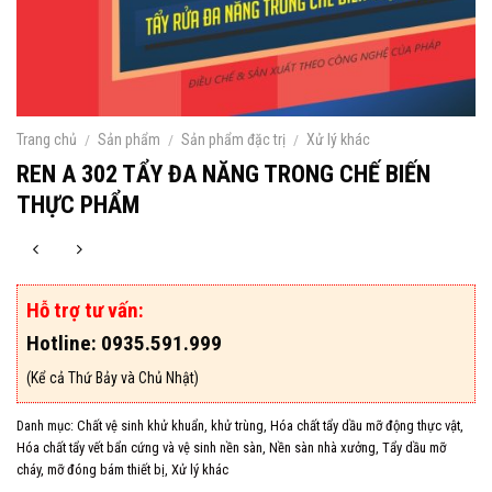
Trang chủ
/
Sản phẩm
/
Sản phẩm đặc trị
/
Xử lý khác
REN A 302 TẨY ĐA NĂNG TRONG CHẾ BIẾN
THỰC PHẨM
Hỗ trợ tư vấn:
Hotline: 0935.591.999
(Kể cả Thứ Bảy và Chủ Nhật)
Danh mục:
Chất vệ sinh khử khuẩn, khử trùng
,
Hóa chất tẩy dầu mỡ động thực vật
,
Hóa chất tẩy vết bẩn cứng và vệ sinh nền sàn
,
Nền sàn nhà xưởng
,
Tẩy dầu mỡ
cháy, mỡ đóng bám thiết bị
,
Xử lý khác