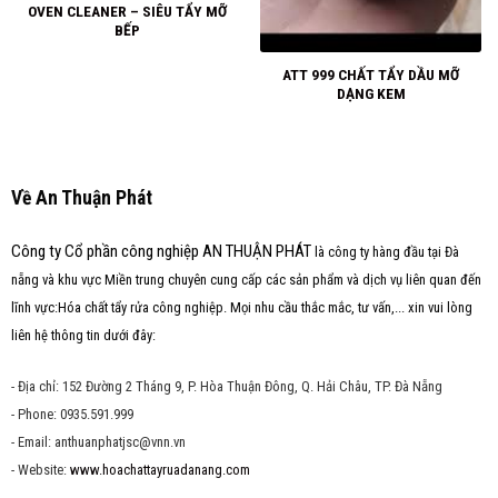
OVEN CLEANER – SIÊU TẨY MỠ
BẾP
ATT 999 CHẤT TẨY DẦU MỠ
DẠNG KEM
Về An Thuận Phát
Công ty Cổ phần công nghiệp AN THUẬN PHÁT
là công ty hàng đầu tại Đà
nẵng và khu vực Miền trung chuyên cung cấp các sản phẩm và dịch vụ liên quan đến
lĩnh vực:Hóa chất tẩy rửa công nghiệp. Mọi nhu cầu thắc mắc, tư vấn,... xin vui lòng
liên hệ thông tin dưới đây:
- Địa chỉ: 152 Đường 2 Tháng 9, P. Hòa Thuận Đông, Q. Hải Châu, TP. Đà Nẵng
- Phone: 0935.591.999
- Email: anthuanphatjsc@vnn.vn
- Website:
www.hoachattayruadanang.com