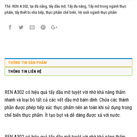
Thẻ:
REN A 302
,
tại đà nẵng
,
tẩy dầu mỡ
,
Tẩy đa năng
,
Tẩy mỡ trong ngành thực
phẩm
,
tẩy thiết bị nhà bếp
,
thực phẩm chế biến
,
Vệ sinh ngành thực phẩm
THÔNG TIN SẢN PHẨM
THÔNG TIN LIÊN HỆ
REN A302 có hiệu quả tẩy dầu mỡ tuyệt vời nhờ khả năng thấm
nhanh và loại bỏ tất cả các vết dầu mỡ bám dính. Chứa các thành
phần được phép tiếp xúc thực phẩm nên an toàn khi sử dụng trong
chế biến thực phẩm. Ít tạo bọt và dễ dàng được xả với nước.
REN A302 có hiệu quả tẩy dầu mỡ tuyệt vời nhờ khả năng thấm