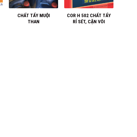
+
+
CHẤT TẨY MUỘI
COR H 502 CHẤT TẨY
THAN
RỈ SÉT, CẶN VÔI