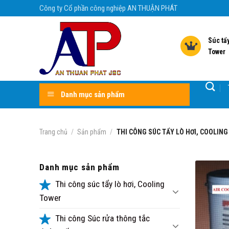
Skip
Công ty Cổ phần công nghiệp AN THUẬN PHÁT
to
content
Súc tẩy
Tower
Danh mục sản phẩm
Trang chủ
/
Sản phẩm
/
THI CÔNG SÚC TẨY LÒ HƠI, COOLIN
Danh mục sản phẩm
Thi công súc tẩy lò hơi, Cooling
Tower
Thi công Súc rửa thông tắc