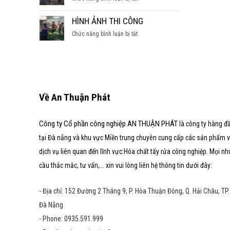
SÚC
hầm
CÁC
TẨY
nước
DẠNG
HÌNH ẢNH THI CÔNG
LÒ
ngọt
LÒ
HƠI
ở
Chức năng bình luận bị tắt
HƠI
HÌNH
ẢNH
THI
CÔNG
Về An Thuận Phát
Công ty Cổ phần công nghiệp AN THUẬN PHÁT
là công ty hàng đ
tại Đà nẵng và khu vực Miền trung chuyên cung cấp các sản phẩm 
dịch vụ liên quan đến lĩnh vực:Hóa chất tẩy rửa công nghiệp. Mọi nh
cầu thắc mắc, tư vấn,... xin vui lòng liên hệ thông tin dưới đây:
- Địa chỉ: 152 Đường 2 Tháng 9, P. Hòa Thuận Đông, Q. Hải Châu, TP.
Đà Nẵng
- Phone: 0935.591.999