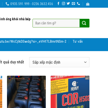
0935.591.999 - 0236.3632.456
sinh ống khói nhà bếp
youtu.be/WcCjtkDSwdg?si=_eVHf7LBmrtNSm-2
Tư vấn
ết quả duy nhất