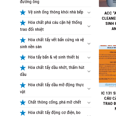
đường ống
+
Vệ sinh ống thông khói nhà bếp
ACC “
CLEANE
Hóa chất phá cáu cặn hệ thống
SINH
A
trao đổi nhiệt
Hóa chất tẩy vết bẩn cứng và vệ
sinh nền sàn
Hóa tẩy bẩn & vệ sinh thiết bị
Hóa chất tẩy dầu nhớt, thấm hút
dầu
+
Hóa chất tẩy dầu mỡ động thực
vật
IC 131 
CÁU CẶ
Chất thông cống, phá mỡ chết
TRAO Đ
Hóa chất tẩy động cơ điện, bo