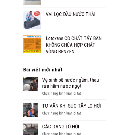
VẢI LỌC DẦU NƯỚC THẢI
Lotoxane CD CHẤT TẨY BẨN
KHÔNG CHỨA HỢP CHẤT
VÒNG BENZEN
Bài viết mới nhất
Vệ sinh bể nước ngầm, thau
rửa hầm nước ngọt
ở
Chức năng bình luận bị tắt
Vệ
sinh
TƯ VẤN KHI SÚC TẨY LÒ HƠI
bể
ở
Chức năng bình luận bị tắt
nước
TƯ
ngầm,
VẤN
CÁC DẠNG LÒ HƠI
thau
KHI
rửa
ở
Chức năng bình luận bị tắt