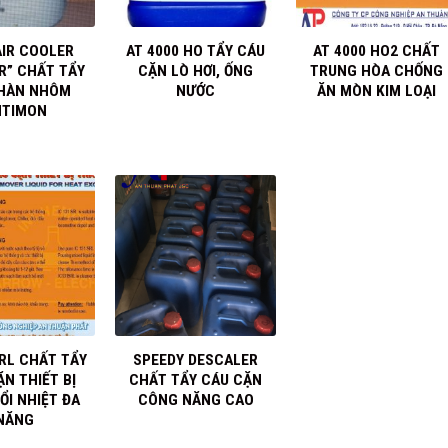
+
+
AIR COOLER
AT 4000 HO TẨY CÁU
AT 4000 HO2 CHẤT
R” CHẤT TẨY
CẶN LÒ HƠI, ỐNG
TRUNG HÒA CHỐNG
 HÀN NHÔM
NƯỚC
ĂN MÒN KIM LOẠI
NTIMON
+
SRL CHẤT TẨY
SPEEDY DESCALER
N THIẾT BỊ
CHẤT TẨY CÁU CẶN
ỔI NHIỆT ĐA
CÔNG NĂNG CAO
NĂNG