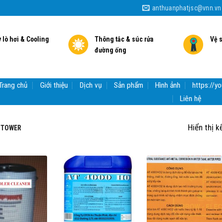
anthuanphatjsc@vnn.vn
 lò hơi & Cooling
Thông tắc & súc rửa
Vệ 
đường ống
Trang chủ
Giới thiệu
Dịch vụ
Sản phẩm
Hình ảnh
https://
Liên hệ
Hiển thị k
G TOWER