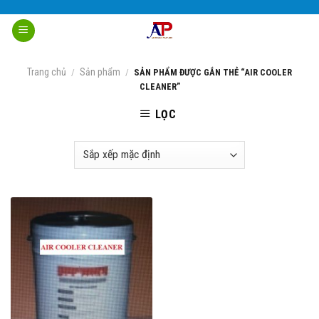
Skip
to
content
Trang chủ
Sản phẩm
/
/
SẢN PHẨM ĐƯỢC GẮN THẺ “AIR COOLER
CLEANER”
LỌC