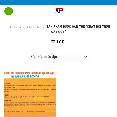
Skip
to
content
Trang chủ
Sản phẩm
/
/
SẢN PHẨM ĐƯỢC GẮN THẺ “CHẤT BÔI TRƠN
CẮT GỌT”
LỌC