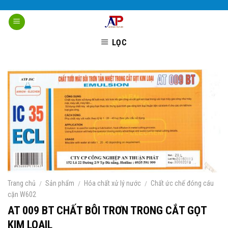
Skip
to
content
LỌC
Trang chủ
/
Sản phẩm
/
Hóa chất xử lý nước
/
Chất ức chế đóng cáu
cặn W602
AT 009 BT CHẤT BÔI TRƠN TRONG CẮT GỌT
KIM LOAIL