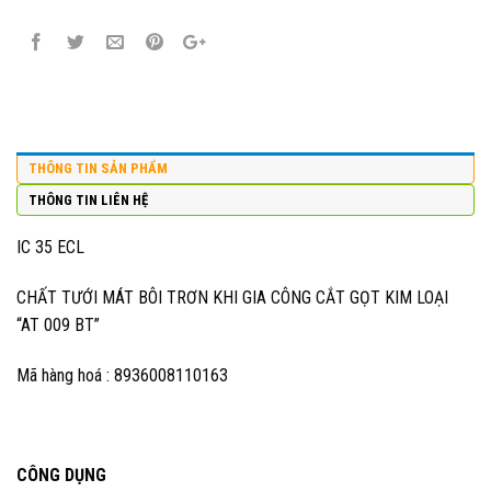
THÔNG TIN SẢN PHẨM
THÔNG TIN LIÊN HỆ
IC 35 ECL
CHẤT TƯỚI MÁT BÔI TRƠN KHI GIA CÔNG CẮT GỌT KIM LOẠI
“AT 009 BT”
Mã hàng hoá : 8936008110163
CÔNG DỤNG