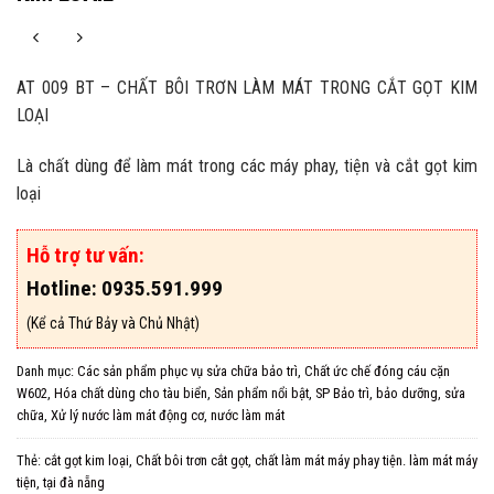
AT 009 BT – CHẤT BÔI TRƠN LÀM MÁT TRONG CẮT GỌT KIM
LOẠI
Là chất dùng để làm mát trong các máy phay, tiện và cắt gọt kim
loại
Hỗ trợ tư vấn:
Hotline: 0935.591.999
(Kể cả Thứ Bảy và Chủ Nhật)
Danh mục:
Các sản phẩm phục vụ sửa chữa bảo trì
,
Chất ức chế đóng cáu cặn
W602
,
Hóa chất dùng cho tàu biển
,
Sản phẩm nổi bật
,
SP Bảo trì, bảo dưỡng, sửa
chữa
,
Xử lý nước làm mát động cơ, nước làm mát
Thẻ:
cắt gọt kim loại
,
Chất bôi trơn cắt gọt
,
chất làm mát máy phay tiện. làm mát máy
tiện
,
tại đà nẵng