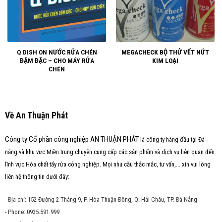
Q DISH ON NƯỚC RỬA CHÉN
MEGACHECK BỘ THỬ VẾT NỨT
ĐẬM ĐẶC – CHO MÁY RỬA
KIM LOẠI
CHÉN
Về An Thuận Phát
Công ty Cổ phần công nghiệp AN THUẬN PHÁT
là công ty hàng đầu tại Đà
nẵng và khu vực Miền trung chuyên cung cấp các sản phẩm và dịch vụ liên quan đến
lĩnh vực:Hóa chất tẩy rửa công nghiệp. Mọi nhu cầu thắc mắc, tư vấn,... xin vui lòng
liên hệ thông tin dưới đây:
- Địa chỉ: 152 Đường 2 Tháng 9, P. Hòa Thuận Đông, Q. Hải Châu, TP. Đà Nẵng
- Phone: 0935.591.999