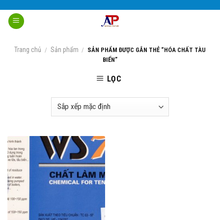
Skip
to
content
Trang chủ
Sản phẩm
/
/
SẢN PHẨM ĐƯỢC GẮN THẺ “HÓA CHẤT TÀU
BIỂN”
LỌC