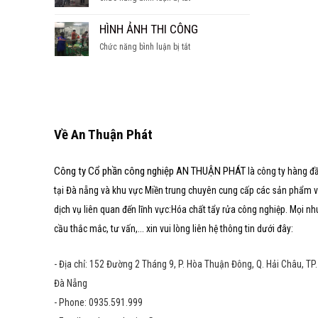
SÚC
hầm
CÁC
TẨY
nước
DẠNG
HÌNH ẢNH THI CÔNG
LÒ
ngọt
LÒ
HƠI
ở
Chức năng bình luận bị tắt
HƠI
HÌNH
ẢNH
THI
CÔNG
Về An Thuận Phát
Công ty Cổ phần công nghiệp AN THUẬN PHÁT
là công ty hàng đ
tại Đà nẵng và khu vực Miền trung chuyên cung cấp các sản phẩm 
dịch vụ liên quan đến lĩnh vực:Hóa chất tẩy rửa công nghiệp. Mọi nh
cầu thắc mắc, tư vấn,... xin vui lòng liên hệ thông tin dưới đây:
- Địa chỉ: 152 Đường 2 Tháng 9, P. Hòa Thuận Đông, Q. Hải Châu, TP.
Đà Nẵng
- Phone: 0935.591.999