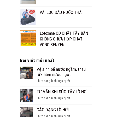
VẢI LỌC DẦU NƯỚC THẢI
Lotoxane CD CHẤT TẨY BẨN
KHÔNG CHỨA HỢP CHẤT
VÒNG BENZEN
Bài viết mới nhất
Vệ sinh bể nước ngầm, thau
rửa hầm nước ngọt
ở
Chức năng bình luận bị tắt
Vệ
sinh
TƯ VẤN KHI SÚC TẨY LÒ HƠI
bể
ở
Chức năng bình luận bị tắt
nước
TƯ
ngầm,
VẤN
CÁC DẠNG LÒ HƠI
thau
KHI
rửa
ở
Chức năng bình luận bị tắt