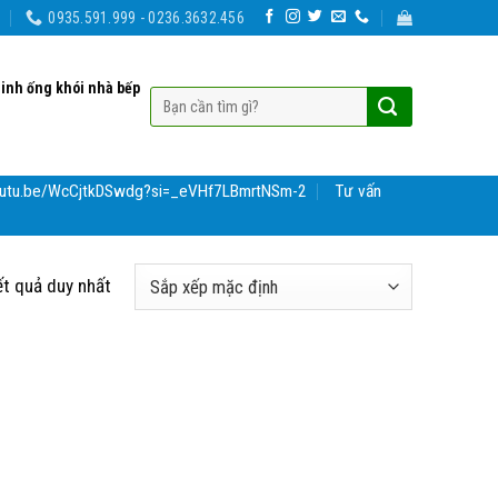
0935.591.999 - 0236.3632.456
sinh ống khói nhà bếp
youtu.be/WcCjtkDSwdg?si=_eVHf7LBmrtNSm-2
Tư vấn
ết quả duy nhất