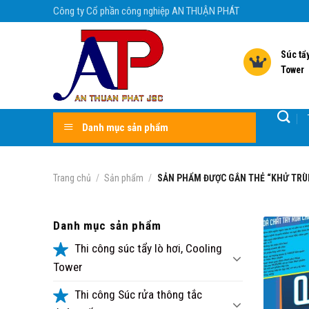
Skip
Công ty Cổ phần công nghiệp AN THUẬN PHÁT
to
content
Súc tẩy
Tower
Danh mục sản phẩm
Trang chủ
/
Sản phẩm
/
SẢN PHẨM ĐƯỢC GẮN THẺ “KHỬ TRÙ
Danh mục sản phẩm
Thi công súc tẩy lò hơi, Cooling
Tower
Thi công Súc rửa thông tắc