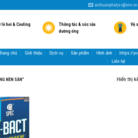
anthuanphatjsc@vnn.vn
 lò hơi & Cooling
Thông tắc & súc rửa
Vệ 
đường ống
Trang chủ
Giới thiệu
Dịch vụ
Sản phẩm
Hình ảnh
https://
Liên hệ
Hiển thị k
NG NỀN SÀN”