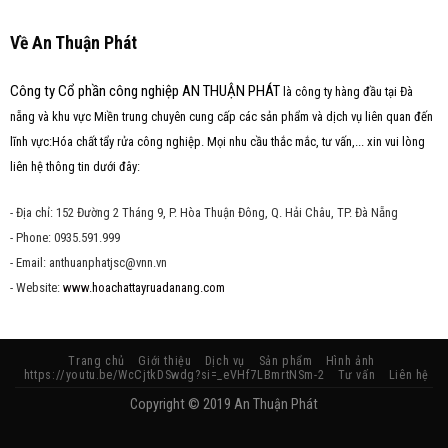
Về An Thuận Phát
Công ty Cổ phần công nghiệp AN THUẬN PHÁT
là công ty hàng đầu tại Đà
nẵng và khu vực Miền trung chuyên cung cấp các sản phẩm và dịch vụ liên quan đến
lĩnh vực:Hóa chất tẩy rửa công nghiệp. Mọi nhu cầu thắc mắc, tư vấn,... xin vui lòng
liên hệ thông tin dưới đây:
- Địa chỉ: 152 Đường 2 Tháng 9, P. Hòa Thuận Đông, Q. Hải Châu, TP. Đà Nẵng
- Phone: 0935.591.999
- Email: anthuanphatjsc@vnn.vn
- Website:
www.hoachattayruadanang.com
Trang chủ
Giới thiệu
Dịch vụ
Sản phẩm
Hình ảnh
https://youtu.be/WcCjtkDSwdg?si=_eVHf7LBmrtNSm-2
Tư vấn
Liên hệ
Copyright © 2019 An Thuận Phát