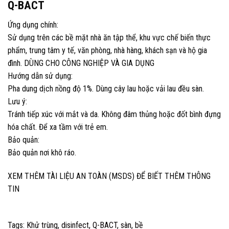
Q-BACT
Ứng dụng chính:
Sử dụng trên các bề mặt nhà ăn tập thể, khu vực chế biến thực
phẩm, trung tâm y tế, văn phòng, nhà hàng, khách sạn và hộ gia
đình. DÙNG CHO CÔNG NGHIỆP VÀ GIA DỤNG
Hướng dẫn sử dụng:
Pha dung dịch nồng độ 1%. Dùng cây lau hoặc vải lau đều sàn.
Lưu ý:
Tránh tiếp xúc với mắt và da. Không đâm thủng hoặc đốt bình đựng
hóa chất. Để xa tầm với trẻ em.
Bảo quản:
Bảo quản nơi khô ráo.
XEM THÊM TÀI LIỆU AN TOÀN (MSDS) ĐỂ BIẾT THÊM THÔNG
TIN
Tags:
Khử trùng
,
disinfect
,
Q-BACT
,
sàn
,
bề