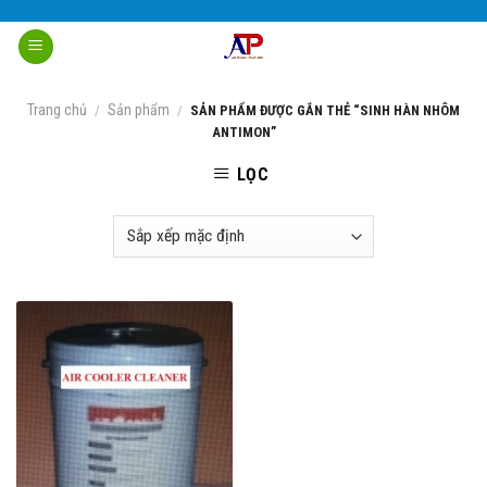
Skip
to
content
Trang chủ
Sản phẩm
/
/
SẢN PHẨM ĐƯỢC GẮN THẺ “SINH HÀN NHÔM
ANTIMON”
LỌC